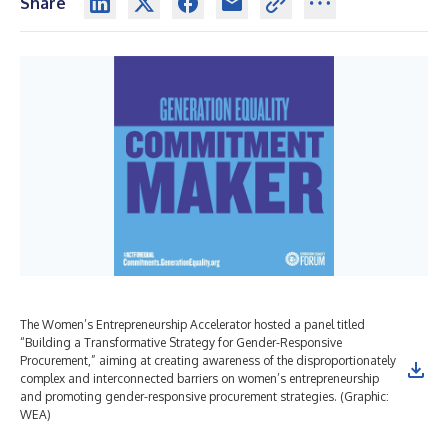
Share
The Women’s Entrepreneurship Accelerator hosted a panel titled
Pan
“Building a Transformative Strategy for Gender-Responsive
pro
Procurement,” aiming at creating awareness of the disproportionately
complex and interconnected barriers on women’s entrepreneurship
and promoting gender-responsive procurement strategies. (Graphic:
WEA)