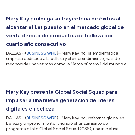
detallando los avances logrados hacia sus objetivos para
2030 y celebrando los logros de 2025 y los más recientes que
siguen impulsando un cambio positivo a nivel mundial. El
informe anual destaca la dedicación de décadas de Mary Kay a
Mary Kay prolonga su trayectoria de éxitos al
la sostenibilidad socia...
alcanzar el 1.er puesto en el mercado global de
venta directa de productos de belleza por
cuarto año consecutivo
DALLAS--(
BUSINESS WIRE
)--Mary Kay Inc., la emblemática
empresa dedicada a la belleza y el emprendimiento, ha sido
reconocida una vez más como la Marca número 1 del mundo en
Venta directa de productos para el cuidado de la piel y
cosméticos de color1 por Euromonitor International,
manteniendo así su legado de excelencia por cuarto año
consecutivo. “Obtener el primer lugar en la clasificación
mundial de Euromonitor por cuarto año consecutivo supone
Mary Kay presenta Global Social Squad para
un respaldo contundente al impacto de nuestras C...
impulsar a una nueva generación de líderes
digitales en belleza
DALLAS--(
BUSINESS WIRE
)--Mary Kay Inc., referente global en
belleza y emprendimiento, anunció el lanzamiento del
programa piloto Global Social Squad (GSS), una iniciativa
innovadora creada para potenciar a las Consultoras