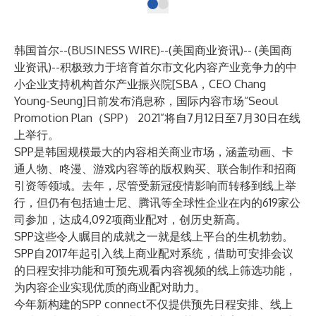
韩国首尔--(
BUSINESS WIRE
)--
(美国商业资讯)-- (美国商
业资讯)--积极致力于培育首尔市文化内容产业竞争力的中
小企业支持机构首尔产业振兴院[SBA，CEO Chang
Young-Seung]日前发布消息称，国际内容市场“
Seoul
Promotion Plan（SPP） 2021
”将自7月12日至7月30日在线
上举行。
SPP是韩国规模最大的内容相关商业市场，涵盖动画、卡
通人物、咚漫、游戏内容等的版权购买、联合制作和招商
引资等领域。去年，尽管受新冠疫情影响而转移到线上举
行，但仍有包括迪士尼、腾讯等全球性企业在内的619家公
司参加，达成4,092项商业配对，创历史新高。
SPP这些令人瞩目的成就之一就是线上平台的生机勃勃。
SPP自2017年起引入线上商业配对系统，借助可安排会议
的日程安排功能和可预先观看内容视频的线上筛选功能，
为内容企业实现优质的商业配对助力。
今年新构建的SPP connect不仅提供预先日程安排、线上