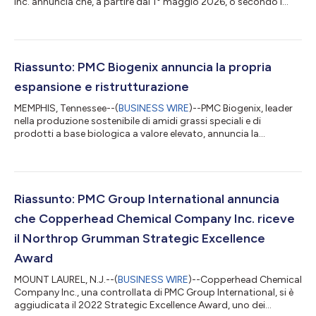
Inc. annuncia che, a partire dal 1° maggio 2026, o secondo i
termini contrattuali, i prezzi in tutte le linee di prodotti a livello
globale aumenteranno del 10-25%. Questo adattamento è
dovuto alle continue pressioni derivanti dai costi di elementi
chiave, tra cui l'aumento dei costi delle materie prime e delle
spese di logistica e trasporto. Se da una parte l'azienda
Riassunto: PMC Biogenix annuncia la propria
assorbe...
espansione e ristrutturazione
MEMPHIS, Tennessee--(
BUSINESS WIRE
)--PMC Biogenix, leader
nella produzione sostenibile di amidi grassi speciali e di
prodotti a base biologica a valore elevato, annuncia la
costruzione e l'espansione del nuovo stabilimento Armoslip® a
Gyeongju, nella Corea del Sud, che consentirà un aumento del
50% nella capacità produttiva. La realizzazione prenderà il via
negli ultimi mesi del 2024, con nuove forniture disponibili entro
la metà del 2026. "Siamo entusiasti di annunciare i programmi
Riassunto: PMC Group International annuncia
di realizza...
che Copperhead Chemical Company Inc. riceve
il Northrop Grumman Strategic Excellence
Award
MOUNT LAUREL, N.J.--(
BUSINESS WIRE
)--Copperhead Chemical
Company Inc., una controllata di PMC Group International, si è
aggiudicata il 2022 Strategic Excellence Award, uno dei