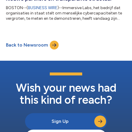
BOSTON--(
BUSINESS WIRE
)--Immersive Labs, het bedrijf dat
organisaties in staat stelt om menselijke cybercapaciteiten te
vergroten, te meten en te demonstreren, heeft vandaag zijn
channel-first-benadering onthuld. Met 50 nieuwe partners, een
‘tier-free’ programma dat is ontworpen om complexiteit weg te
nemen, en een nieuw partnerportaal, zal het bedrijf het
gebruiken om naar primaire territoria over de hele wereld te
Back to Newsroom
springen, waaronder Noord-Amerika, Zuid-Amerika en EMEA.
Het Immersive Labs Par...
Wish your news had
this kind of reach?
Sign Up