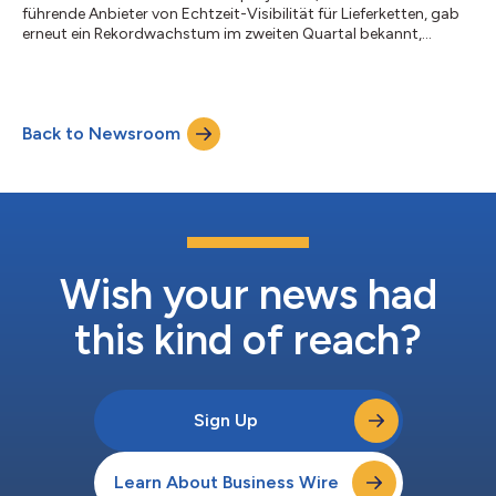
führende Anbieter von Echtzeit-Visibilität für Lieferketten, gab
erneut ein Rekordwachstum im zweiten Quartal bekannt,
einschließlich einer Netto-Dollar-Bindung an das Unternehmen
von 129 % und einem ARR-Wachstum von 123 % im Vergleich
zum Vorjahr. Gemessen an ARR, Kundenzahl und Carriern ist
project44 bereits das größte Unternehmen für Visibility-
Back to Newsroom
Plattformen. Die ARR von project44 war im zweiten Quartal
höher als die Summe der sechs nächstplatz...
Wish your news had
this kind of reach?
Sign Up
Learn About Business Wire