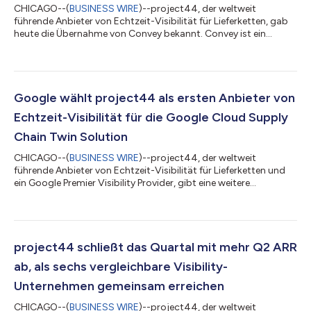
CHICAGO--(
BUSINESS WIRE
)--project44, der weltweit
führende Anbieter von Echtzeit-Visibilität für Lieferketten, gab
heute die Übernahme von Convey bekannt. Convey ist ein
führender Anbieter von Last-Mile-Technologie mit Sitz in Austin,
der außergewöhnliche Direct-to-Consumer-Liefererlebnisse für
mehr als 200 der weltweit größten Marken ermöglicht –
darunter zum Beispiel The Home Depot, Nieman Marcus,
Ferguson und Ingram-Micro. Convey wurde als Challenger im
Google wählt project44 als ersten Anbieter von
Gartner 2021 Magic Quadrant für Echtze...
Echtzeit-Visibilität für die Google Cloud Supply
Chain Twin Solution
CHICAGO--(
BUSINESS WIRE
)--project44, der weltweit
führende Anbieter von Echtzeit-Visibilität für Lieferketten und
ein Google Premier Visibility Provider, gibt eine weitere
Partnerschaft mit Google Cloud bekannt. Die Kooperation
ermöglicht Kunden einen noch besseren Echtzeit-Einblick in ihre
Lieferketten. Im Rahmen dieser Partnerschaft ist project44 der
erste strategische Partner für Echtzeit-Transportvisibilität sein,
der seine Funktionen in die Google Cloud-Lösung Supply Chain
project44 schließt das Quartal mit mehr Q2 ARR
Twin integriert,...
ab, als sechs vergleichbare Visibility-
Unternehmen gemeinsam erreichen
CHICAGO--(
BUSINESS WIRE
)--project44, der weltweit