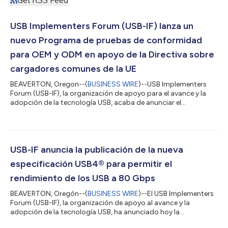
Get RSS Feed
USB Implementers Forum (USB-IF) lanza un
nuevo Programa de pruebas de conformidad
para OEM y ODM en apoyo de la Directiva sobre
cargadores comunes de la UE
BEAVERTON, Oregon--(
BUSINESS WIRE
)--USB Implementers
Forum (USB-IF), la organización de apoyo para el avance y la
adopción de la tecnología USB, acaba de anunciar el
lanzamiento del Programa de Conformidad de USB-IF con las
Especificaciones IEC 62680 (USB). Esta nueva iniciativa está
diseñada para ayudar a los fabricantes de equipos originales
(OEM)/fabricantes de dispositivos originales (ODM) a cumplir
los requisitos básicos de la Directiva sobre cargadores
USB-IF anuncia la publicación de la nueva
comunes de la Unión Europea (UE), qu...
especificación USB4® para permitir el
rendimiento de los USB a 80 Gbps
BEAVERTON, Oregón--(
BUSINESS WIRE
)--El USB Implementers
Forum (USB-IF), la organización de apoyo al avance y la
adopción de la tecnología USB, ha anunciado hoy la
publicación de la especificación USB4®, versión 2.0, una