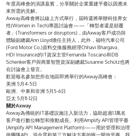
年度高峰會的演講嘉賓，分享關於企業重建平臺以因應未
來所需的見解。
Axway高峰會將以
線上
方式舉行，屆時還將舉辦科技界女
性(Women in Tech)專題討論會——「轉型者還是顛覆
者」(Transformers or disruptors)，由Axway客戶成功與
體驗副總裁Ann Lloyd擔任主持人，此外，福特汽車公司
(Ford Motor Co.)資料交換服務經理Chhavi Bhargava、
HDI Insurance的IT資深主管Fernanda Toscano和DB
Schenker客戶與商業智慧資深副總裁Susanne Schütz也將
在討論會上發言。
歡迎報名參加您所在地區即將舉行的Axway高峰會：
美洲 5月4-5日
歐洲、中東和非洲 5月5-6日
亞太 5月11-12日
關於Axway
Axway為傳統的IT基礎設施注入新活力，協助超過1.1萬名
客戶進行數位轉型和推動成長。利用Amplify API管理平臺
(Amplify API Management Platform)——用於管理和治理
跨團隊API、混合雲和第三方解決方案的唯一開放平臺，我