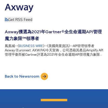
Axway
Get RSS Feed
Axway獲選為2021年Gartner®全生命週期API管理
魔力象限™領導者
鳳凰城--(
BUSINESS WIRE
)--(美國商業資訊)--API管理領導者
Axway (Euronext: AXW.PA)今天宣佈，公司憑藉其產品Amplify API
管理平臺而被Gartner評選為2021年全生命週期API管理魔力象限的
領導者(Leader)。1該評估根據特定標準，分析了該公司願景的整
體完整性和執行能力。 Axway執行長Patrick Donovan表示：「我
們很榮幸第六年被評選為『領導者』。但我們的願景不僅僅是持續
提供符合最佳業界標準的API管理平臺。對我們來說，它也包括為
Back to Newsroom
企業提供推進業務發展的工具和指導。」 NOV Inc.中介軟體業務
總監Manoj Kona表示：「借助Amplify API管理平臺，我們消除了
透過單一企業團隊發送所有API專案的瓶頸，同時對我們正在建立
的服務保持全面的能見度、治理和控制。」 Amplify是用於管理和
治理跨團隊API、混合雲和第三方解決方案的唯一開放式獨立平
臺。Axway「開放一切」(Open Everything)的願景為企業提供建
構卓越客戶體驗的靈活性和影響力。 LUXHUB執行長Jacques Putz
表示：「...