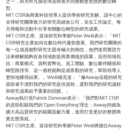
之一，與另外九個全球資助者共同推動更智慧的數位轉
型。
MIT CISR為商業科技領導人提供學術研究見解。該中心的
全球研究團隊致力於研究高績效公司，並在工作論文、每
月簡報和活動中分享有關數位轉型的研究成果。
MIT CISR主席、資深研究科學家Peter Weill表示：「MIT
CISR研究企業如何在數位時代蓬勃發展。我們研究團隊的
每一位成員都對研究主題有極大的熱忱，他們使用實證方
法來瞭解能夠在各領域創造商業價值的因素，這些領域包
括：商業模式、資料貨幣化、員工體驗、數位夥伴關係和
轉型路徑等。這一過程能夠促成客觀的研究，幫助領導人
更快地獲得結果。」Weill補充道：「像Axway這樣的研究
資助者不僅對我們的研究提供資助，還對我們的研究議程
和研究成果給予重要的回饋。」
Axway執行長Patrick Donovan表示：「我們對MIT CISR
的資助彰顯我們的‘Open Everything’理念：Axway持續為
擴大高品質研究的範圍貢獻力量，進而打造更好的整體商
業生態系統。」
MIT CISR主席、資深研究科學家Peter Weill將擔任Axway