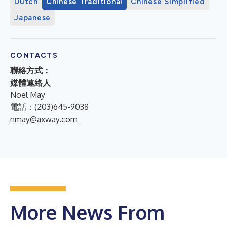
Dutch
Chinese Traditional
Chinese Simplified
Japanese
CONTACTS
聯絡方式：
媒體連絡人
Noel May
電話：(203)645-9038
nmay@axway.com
More News From