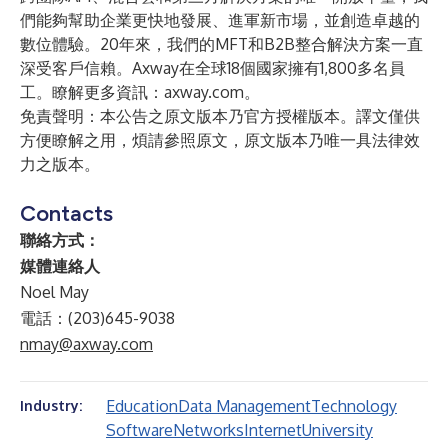
們能夠幫助企業更快地發展、進軍新市場，並創造卓越的
數位體驗。20年來，我們的MFT和B2B整合解決方案一直
深受客戶信賴。Axway在全球18個國家擁有1,800多名員
工。瞭解更多資訊：
axway.com
。
免責聲明：本公告之原文版本乃官方授權版本。譯文僅供
方便瞭解之用，煩請參照原文，原文版本乃唯一具法律效
力之版本。
Contacts
聯絡方式：
媒體連絡人
Noel May
電話：(203)645-9038
nmay@axway.com
Education
Data Management
Technology
Industry:
Software
Networks
Internet
University