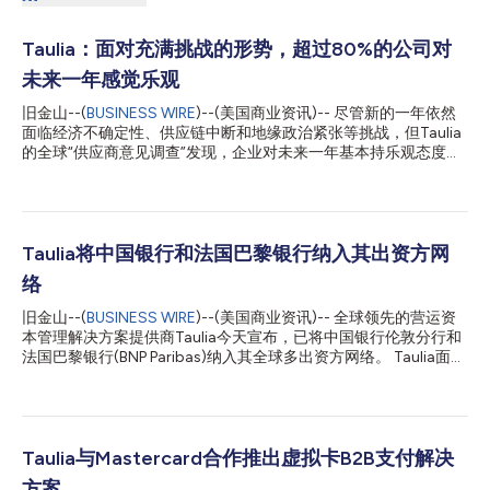
Taulia：面对充满挑战的形势，超过80%的公司对
未来一年感觉乐观
旧金山--(
BUSINESS WIRE
)--(美国商业资讯)-- 尽管新的一年依然
面临经济不确定性、供应链中断和地缘政治紧张等挑战，但Taulia
的全球“供应商意见调查”发现，企业对未来一年基本持乐观态度。
该调查发现，全球超过80%（85%）的企业对未来一年感觉乐
观，相比2022年显著增加，当时持此观点的受访者比例为60%。
今年是领先的营运资金管理解决方案提供商Taulia开展“供应商意见
调查”十周年。本次调查从其涵盖130多个国家/地区的全球网络中
收集到11,300家企业的观点和见解。 在美国，87%的受访者对未
Taulia将中国银行和法国巴黎银行纳入其出资方网
来一年表示乐观。紧随其后的是加拿大企业，其中85%对2024年
络
持乐观态度，其次是英国（84%）、法国 （67%）和德国
（65%）。 在零售和电子行业，86%的企业对2024年感到乐观。
旧金山--(
BUSINESS WIRE
)--(美国商业资讯)-- 全球领先的营运资
紧随其后的是制造业（85%）、化学品 （84%）和运输业
本管理解决方案提供商Taulia今天宣布，已将中国银行伦敦分行和
（81%）。 但调查结果还表明，公司企业正在寻求一种微妙的平
法国巴黎银行(BNP Paribas)纳入其全球多出资方网络。 Taulia面向
衡，即减轻通货膨胀的影响，同时积极追求增长。展望未来一年，
全球客户建立了一个庞大且不断增长的出资方网络，随着两家重量
企业将通胀视为重点关注的关键领域（50%），紧随其后的是经济
级全球银行的加入，企业将能够利用更加广泛和多元化的资金池，
增长（48%）。其他重要的问题包括： - 利率 - 32%...
并拥有更多选择、流动性和可用资金。 供应链金融项目中的多出
资方模式旨在通过更广泛的多元化资金池（包括不同的货币、地
域、客户规模和信用状况），为企业提供更灵活的融资。这种模式
Taulia与Mastercard合作推出虚拟卡B2B支付解决
与适当的技术相结合，还可帮助企业对冲流动性风险，尤其是在经
方案