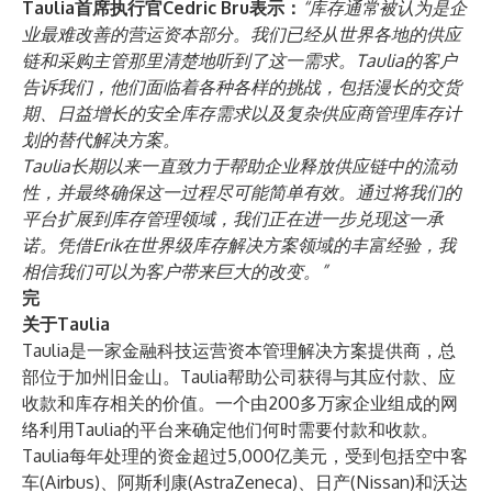
Taulia首席执行官Cedric Bru表示：
“库存通常被认为是企
业最难改善的营运资本部分。我们已经从世界各地的供应
链和采购主管那里清楚地听到了这一需求。Taulia的客户
告诉我们，他们面临着各种各样的挑战，包括漫长的交货
期、日益增长的安全库存需求以及复杂供应商管理库存计
划的替代解决方案。
Taulia长期以来一直致力于帮助企业释放供应链中的流动
性，并最终确保这一过程尽可能简单有效。通过将我们的
平台扩展到库存管理领域，我们正在进一步兑现这一承
诺。凭借Erik在世界级库存解决方案领域的丰富经验，我
相信我们可以为客户带来巨大的改变。”
完
关于Taulia
Taulia是一家金融科技运营资本管理解决方案提供商，总
部位于加州旧金山。Taulia帮助公司获得与其应付款、应
收款和库存相关的价值。一个由200多万家企业组成的网
络利用Taulia的平台来确定他们何时需要付款和收款。
Taulia每年处理的资金超过5,000亿美元，受到包括空中客
车(Airbus)、阿斯利康(AstraZeneca)、日产(Nissan)和沃达