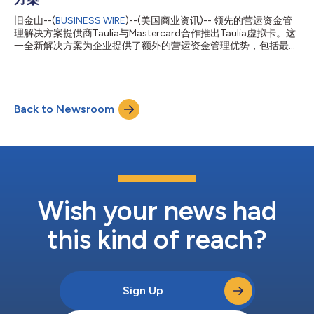
济不确定时期。 Taulia首席执行官Cedric Bru评论道：“将中国银行
和法国巴黎银行纳入Taulia多投资方网络是一项巨大的成就，我们
旧金山--(
BUSINESS WIRE
)--(美国商业资讯)-- 领先的营运资金管
很高兴与这两家银行合作。合作协议的签署标志着我们向前迈出了
理解决方案提供商Taulia与Mastercard合作推出Taulia虚拟卡。这
重要一步，有助于实现Taulia的使命，即帮助企业释放困在供应链
一全新解决方案为企业提供了额外的营运资金管理优势，包括最大
中的流动性，助力企业成长并应对不断变化的市场环境。” 中国银
限度地提高现金流和减少支付不确定性的能力。Taulia虚拟卡与
行伦敦分行交易银行部负责人Xun Liu评论道：“此次合作是中国银
SAP ERP解决方案（包括SAP S/4HANA和其他主要企业资源规划
行伦敦分行为加强供应链金融解决方案而采...
(ERP)平台）无缝集成后，企业可以更有效、更经济地简化以往繁
琐的支付相关任务。 两家大型银行Degussa Bank和HSBC将率先
Back to Newsroom
参与其中。Taulia客户将通过其现有的发卡行关系从中受益，这意
味着客户可以部署虚拟卡，并通过Taulia扩展其银行提供的现有优
惠，同时还能享受虚拟卡支付的速度、控制功能和效率。这种“自
带银行”的功能得益于Taulia与Mastercard创新虚拟卡平台的整
合。该平台与全球80多家银行实现了互联互通。 通过这种合作关
系，Taulia将能够应要求利用Mastercard生成的虚拟卡，为企业扩
展其营运资金解决方案，为在其企业平台中寻求更多消费级用户体
验的企业节省大量时间和成本。 通过紧密集成的虚拟卡体验，企
Wish your news had
业可...
this kind of reach?
Sign Up