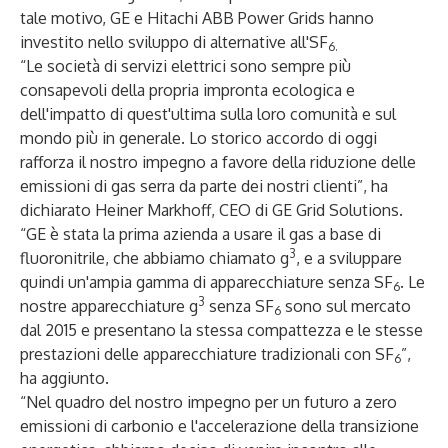
tale motivo, GE e Hitachi ABB Power Grids hanno
investito nello sviluppo di alternative all'SF
6.
“Le società di servizi elettrici sono sempre più
consapevoli della propria impronta ecologica e
dell'impatto di quest'ultima sulla loro comunità e sul
mondo più in generale. Lo storico accordo di oggi
rafforza il nostro impegno a favore della riduzione delle
emissioni di gas serra da parte dei nostri clienti”, ha
dichiarato Heiner Markhoff, CEO di GE Grid Solutions.
“GE è stata la prima azienda a usare il gas a base di
3
fluoronitrile, che abbiamo chiamato
g
, e a sviluppare
quindi un'ampia gamma di apparecchiature senza SF
. Le
6
3
nostre apparecchiature
g
senza SF
sono sul mercato
6
dal 2015 e presentano la stessa compattezza e le stesse
prestazioni delle apparecchiature tradizionali con SF
”,
6
ha aggiunto.
“Nel quadro del nostro impegno per un futuro a zero
emissioni di carbonio e l'accelerazione della transizione