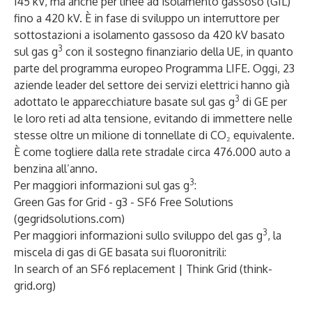
145 kV, ma anche per linee ad isolamento gassoso (GIL)
fino a 420 kV. È in fase di sviluppo
un interruttore per
sottostazioni a isolamento gassoso da 420 kV basato
3
sul gas g
con il sostegno finanziario della UE, in quanto
parte del programma europeo
Programma LIFE
. Oggi, 23
aziende leader del settore dei servizi elettrici hanno già
3
adottato le apparecchiature basate sul gas g
di GE per
le loro reti ad alta tensione, evitando di immettere nelle
stesse oltre un milione di tonnellate di CO₂ equivalente.
È come togliere dalla rete stradale circa 476.000 auto a
benzina all’anno.
3
Per maggiori informazioni sul gas g
:
Green Gas for Grid - g3 - SF6 Free Solutions
(gegridsolutions.com)
3
Per maggiori informazioni sullo sviluppo del gas g
, la
miscela di gas di GE basata sui fluoronitrili:
In search of an SF6 replacement | Think Grid (think-
grid.org)