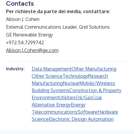
Contacts
Per richieste da parte dei media, contattare:
Allison J. Cohen
External Communications Leader, Grid Solutions
GE Renewable Energy
+972.54.7299742
Allison.J.Cohen@ge.com
Data Management
Other Manufacturing
Industry:
Other Science
Technology
Research
Manufacturing
Nuclear
Mobile/Wireless
Building Systems
Construction & Property
Environment
Utilities
Oil/Gas
Coal
Alternative Energy
Energy
Telecommunications
Software
Hardware
Science
Electronic Design Automation