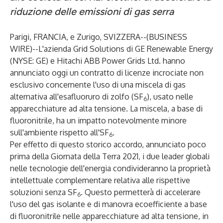
riduzione delle emissioni di gas serra
Parigi, FRANCIA, e Zurigo, SVIZZERA--(
BUSINESS
WIRE
)--
L'azienda Grid Solutions di GE Renewable Energy
(NYSE: GE) e Hitachi ABB Power Grids Ltd. hanno
annunciato oggi un contratto di licenze incrociate non
esclusivo concernente l'uso di una miscela di gas
alternativa all'esafluoruro di zolfo (SF
), usato nelle
6
apparecchiature ad alta tensione. La miscela, a base di
fluoronitrile, ha un impatto notevolmente minore
sull'ambiente rispetto all'SF
.
6
Per effetto di questo storico accordo, annunciato poco
prima della Giornata della Terra 2021, i due leader globali
nelle tecnologie dell'energia condivideranno la proprietà
intellettuale complementare relativa alle rispettive
soluzioni senza SF
. Questo permetterà di accelerare
6
l'uso del gas isolante e di manovra ecoefficiente a base
di fluoronitrile nelle apparecchiature ad alta tensione, in