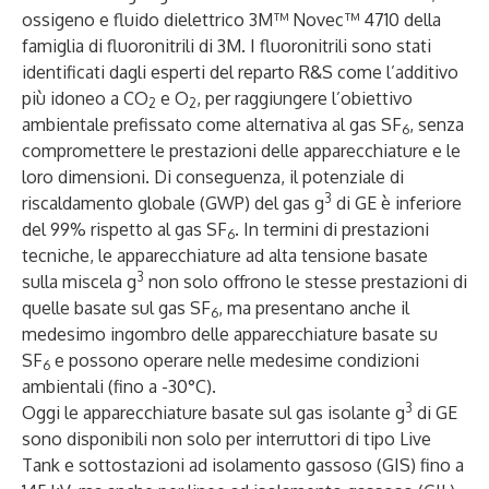
ossigeno e fluido dielettrico 3M™ Novec™ 4710 della
famiglia di fluoronitrili di 3M. I fluoronitrili sono stati
identificati dagli esperti del reparto R&S come l’additivo
più idoneo a CO
e O
, per raggiungere l’obiettivo
2
2
ambientale prefissato come alternativa al gas SF
, senza
6
compromettere le prestazioni delle apparecchiature e le
loro dimensioni. Di conseguenza, il potenziale di
3
riscaldamento globale (GWP) del gas g
di GE è inferiore
del 99% rispetto al gas SF
. In termini di prestazioni
6
tecniche, le apparecchiature ad alta tensione basate
3
sulla miscela g
non solo offrono le stesse prestazioni di
quelle basate sul gas SF
, ma presentano anche il
6
medesimo ingombro delle apparecchiature basate su
SF
e possono operare nelle medesime condizioni
6
ambientali (fino a -30°C).
3
Oggi le apparecchiature basate sul gas isolante g
di GE
sono disponibili non solo per interruttori di tipo Live
Tank e sottostazioni ad isolamento gassoso (GIS) fino a