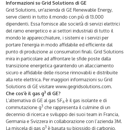
Informazioni su Grid Solutions di GE
Grid Solutions, un'azienda di GE Renewable Energy,
serve clienti in tutto il mondo con più di 13.000
dipendenti. Essa fornisce alle società di servizi elettrici
del ramo energetico e ai settori industriali di tutto il
mondo le apparecchiature, i sistemi e i servizi per
portare l'energia in modo affidabile ed efficiente dal
punto di produzione ai consumatori finali. Grid Solutions
mira in particolare ad affrontare le sfide poste dalla
transizione energetica garantendo un allacciamento
sicuro e affidabile delle risorse rinnovabili e distribuite
alla rete elettrica. Per maggiori informazioni su Grid
Solutions di GE visitare
www.gegridsolutions.com
.
3
Che cos’è il gas g
di GE?
L’alternativa di GE al gas SF
è il gas isolante e di
6
3
commutazione g
che rappresenta il culmine di un
decennio di ricerca e sviluppo dei suoi team in Francia,
Germania e Svizzera in collaborazione con l’azienda 3M.
3
La miscela di gas g
è basata su biossido di carbonio,