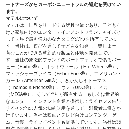
ートナーズからカーボンニュートラルの認定を受けてい
ます。
マテルについて
マテルは、世界をリードする玩具企業であり、子ども向
けと家族向けのエンターテインメントフランチャイズと
して世界で最も強力のなカタログの1つを所有していま
す。当社は、遊びを通じて子どもを触発し、楽しませ、
育むことができる革新的な製品と体験を開発していま
す。当社の象徴的ブランドのポートフォリオであるバー
ビー（Barbie®）、ホットウィール（Hot Wheels®）、
フィッシャープライス（Fisher-Price®）、アメリカン・
ガール（American Girl®）、きかんしゃトーマス
（Thomas & Friends®）、ウノ（UNO®）、メガ
（MEGA®）、そして当社が所有する、もしくは世界的
なエンターテインメント企業と提携してライセンス供与
するその他の人気の知的財産を通じて、消費者に働きか
けています。当社は映画とテレビ向けコンテンツ、ゲー
ム、音楽、ライブイベントも提供しています。当社は35
拠点で事業を展開しており、当社の製品は、世界有数の