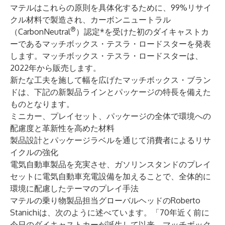
マテルはこれらの原則を具体化するために、99%リサイ
クル材料で製造され、カーボンニュートラル
®
（CarbonNeutral
）認定*を受けた初のダイキャストカ
ーであるマッチボックス・テスラ・ロードスターを発表
します。マッチボックス・テスラ・ロードスターは、
2022年から販売します。
新たな工夫を施して幅を広げたマッチボックス・ブラン
ドは、下記の新製品ラインとパッケージの特長を備えた
ものとなります。
ミニカー、プレイセット、パッケージの全体で環境への
配慮度と革新性を高めた材料
製品設計とパッケージラベルを通じて消費者によるリサ
イクルの強化
電気自動車製品を充実させ、ガソリンスタンドのプレイ
セットに電気自動車充電設備を加えることで、全体的に
環境に配慮したテーマのプレイ手法
マテルの乗り物製品担当グローバルヘッドのRoberto
Stanichiは、次のように述べています。「70年近く前に
今日のダイキャストカーが誕生して以来、マッチボック