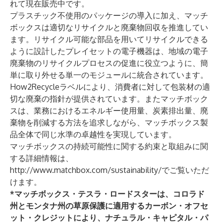
れて現在販売中です。
プラスチック不使用のパッケージの導入に加え、マッチ
ボックスは適切なリサイクルと廃棄物回収を推進してい
ます。リサイクル可能な部品を用いてリサイクルできる
ように設計したプレイセットの電子機器は、地域の電子
廃棄物のリサイクルプロセスの促進に役立つように、簡
単に取り外せる単一のモジュールに統合されています。
How2Recycleラベルにより、消費者に対して包装材の適
切な廃棄の指針が提供されています。またマッチボック
スは、業務におけるエネルギー使用量、炭素排出量、廃
棄物を削減する方法を追求しながら、マッチボックス製
品全体で同じ水準の卓越性を実現しています。
マッチボックスの持続可能性に関する約束と取組みに関
する詳細情報は、
http://www.matchbox.com/sustainability/
でご覧いただ
けます。
*マッチボックス・テスラ・ロードスターは、コロラド
州とモンタナ州の草原保護に適用するカーボン・オフセ
ット・クレジットにより、ナチュラル・キャピタル・パ