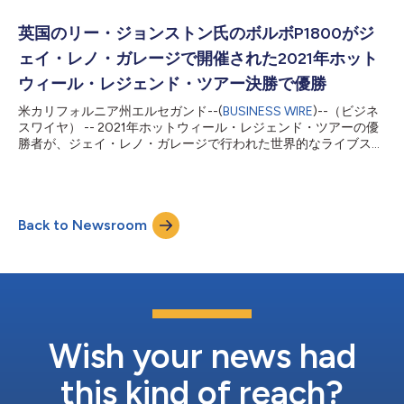
英国のリー・ジョンストン氏のボルボP1800がジ
ェイ・レノ・ガレージで開催された2021年ホット
ウィール・レジェンド・ツアー決勝で優勝
米カリフォルニア州エルセガンド--(
BUSINESS WIRE
)--（ビジネ
スワイヤ） -- 2021年ホットウィール・レジェンド・ツアーの優
勝者が、ジェイ・レノ・ガレージで行われた世界的なライブスト
リーム・イベントで決定しました。英国のサマセットから参加し
たリー・ジョンストン氏が製作した1969年製ボルボP1800が今
後、ホットウィール・ガレージ・オブ・レジェンドの栄誉あるカ
スタムカー・グループに加わり、1:64のホットウィール・ダイキ
Back to Newsroom
ャスト玩具の不滅のコレクションとなります。 このボルボ
P1800"Aint No Saint"ガッサーは、1969年に新車として登録され
ました。オーナーである71歳の英国人自動車整備士のリー・ジョ
ンストン氏は、錆びついたボロ車としてこの車を入手し、徹底的
に修復・改造を行い、今日のクォーターマイルのモンスターへと
変身させました。シボレー454ビッグブロックを搭載したこの新
たな動力装置には、671GMCスーパーチャージャーとデュアル4
バレル・キャブレターが装備されています。ふさわしいボルボ・
Wish your news had
グリーンで仕上げられたこのマシンは、50年以上に及ぶ「レー
スに出...
this kind of reach?