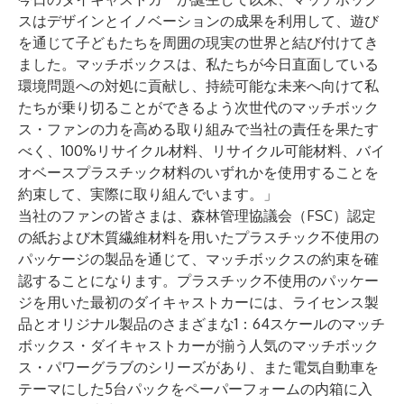
スはデザインとイノベーションの成果を利用して、遊び
を通じて子どもたちを周囲の現実の世界と結び付けてき
ました。マッチボックスは、私たちが今日直面している
環境問題への対処に貢献し、持続可能な未来へ向けて私
たちが乗り切ることができるよう次世代のマッチボック
ス・ファンの力を高める取り組みで当社の責任を果たす
べく、100%リサイクル材料、リサイクル可能材料、バイ
オベースプラスチック材料のいずれかを使用することを
約束して、実際に取り組んでいます。」
当社のファンの皆さまは、森林管理協議会（FSC）認定
の紙および木質繊維材料を用いたプラスチック不使用の
パッケージの製品を通じて、マッチボックスの約束を確
認することになります。プラスチック不使用のパッケー
ジを用いた最初のダイキャストカーには、ライセンス製
品とオリジナル製品のさまざまな1：64スケールのマッチ
ボックス・ダイキャストカーが揃う人気のマッチボック
ス・パワーグラブのシリーズがあり、また電気自動車を
テーマにした5台パックをペーパーフォームの内箱に入