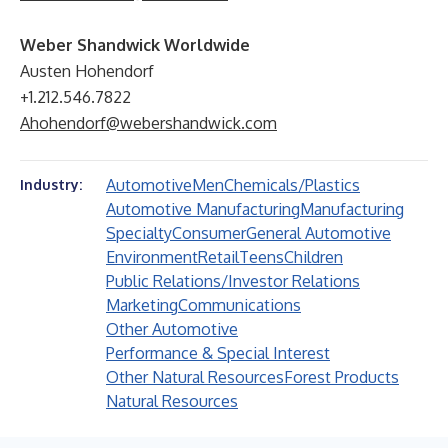
Weber Shandwick Worldwide
Austen Hohendorf
+1.212.546.7822
Ahohendorf@webershandwick.com
Automotive
Men
Chemicals/Plastics
Industry:
Automotive Manufacturing
Manufacturing
Specialty
Consumer
General Automotive
Environment
Retail
Teens
Children
Public Relations/Investor Relations
Marketing
Communications
Other Automotive
Performance & Special Interest
Other Natural Resources
Forest Products
Natural Resources