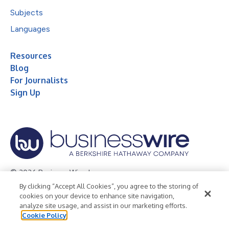
Subjects
Languages
Resources
Blog
For Journalists
Sign Up
© 2026 Business Wire, Inc.
By clicking “Accept All Cookies”, you agree to the storing of
Privacy Policy
Cookie Policy
Accessibility Statement
cookies on your device to enhance site navigation,
analyze site usage, and assist in our marketing efforts.
Terms of Use
Legal
Cookie Policy