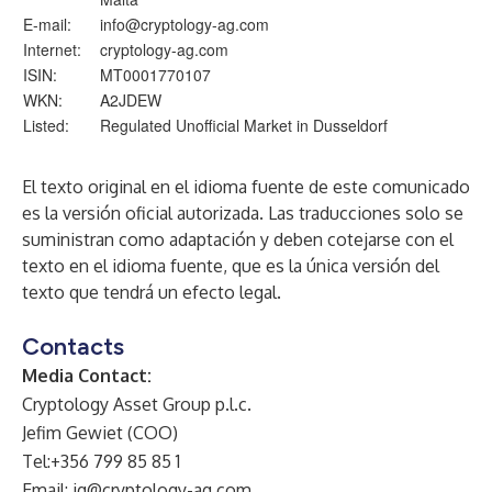
E-mail:
info@cryptology-ag.com
Internet:
cryptology-ag.com
ISIN:
MT0001770107
WKN:
A2JDEW
Listed:
Regulated Unofficial Market in Dusseldorf
El texto original en el idioma fuente de este comunicado
es la versión oficial autorizada. Las traducciones solo se
suministran como adaptación y deben cotejarse con el
texto en el idioma fuente, que es la única versión del
texto que tendrá un efecto legal.
Contacts
Media Contact:
Cryptology Asset Group p.l.c.
Jefim Gewiet (COO)
Tel:+356 799 85 85 1
Email:
jg@cryptology-ag.com