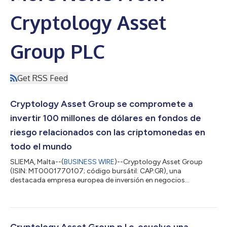
Cryptology Asset
Group PLC
Get RSS Feed
Cryptology Asset Group se compromete a
invertir 100 millones de dólares en fondos de
riesgo relacionados con las criptomonedas en
todo el mundo
SLIEMA, Malta--(
BUSINESS WIRE
)--Cryptology Asset Group
(ISIN: MT0001770107; código bursátil: CAP:GR), una
destacada empresa europea de inversión en negocios
relacionados con la cadena de bloques (blockchain) y las
criptomonedas, fundada por Christian Angermayer y Mike
Novogratz, tiene previsto invertir 100 millones de dólares en los
próximos 24 meses en fondos de riesgo relacionados con las
criptomonedas. Para crear su cartera de fondos, Cryptology