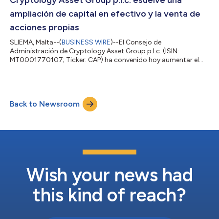
Cryptology Asset Group p.l.c. esuelve una
adoptará un enfoque empresarial y se centrará...
ampliación de capital en efectivo y la venta de
acciones propias
SLIEMA, Malta--(
BUSINESS WIRE
)--El Consejo de
Administración de Cryptology Asset Group p.l.c. (ISIN:
MT0001770107; Ticker: CAP) ha convenido hoy aumentar el
capital social de la Compañía en 128.375 nuevas acciones y
vender 31.625 acciones propias, que es la totalidad de acciones
propias que tiene Cryptology tras la recompra que realizó en
los últimos meses. Se excluyen los derechos de suscripción de
Back to Newsroom
los accionistas a las nuevas acciones y a las acciones propias.
La empresa ha suscrito acuerdos...
Wish your news had
this kind of reach?