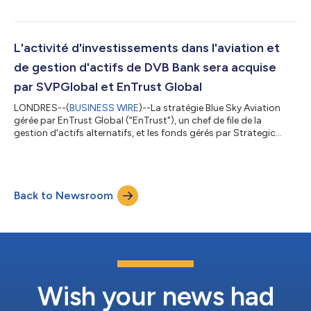
fonds d'investissement mondial, ont annoncé aujourd'hui avoir
conclu l'acquisition de l'activité d'investissement et de gestion
d'actifs pour le secteur aéronautique de DVB Bank Group, qui
sera suivie par la création de Deucalion Aviation Limited («...
L'activité d'investissements dans l'aviation et
de gestion d'actifs de DVB Bank sera acquise
par SVPGlobal et EnTrust Global
LONDRES--(
BUSINESS WIRE
)--La stratégie Blue Sky Aviation
gérée par EnTrust Global ("EnTrust"), un chef de file de la
gestion d'actifs alternatifs, et les fonds gérés par Strategic
Value Partners, LLC et ses filiales ("SVPGlobal"), une société
internationale d'investissements, annoncent aujourd'hui avoir
signé un accord définitif en vue d'acquérir l'activité
Investissements aéronautiques et Gestion d'actifs (l'"Activité")
Back to Newsroom
de DVB Bank Group. La transaction devrait être finalisée dans le
courant d...
Wish your news had