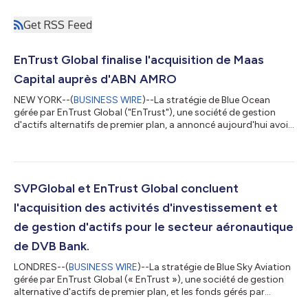
Get RSS Feed
EnTrust Global finalise l'acquisition de Maas
Capital auprès d'ABN AMRO
NEW YORK--(
BUSINESS WIRE
)--La stratégie de Blue Ocean
gérée par EnTrust Global ("EnTrust"), une société de gestion
d'actifs alternatifs de premier plan, a annoncé aujourd'hui avoir
finalisé l'acquisition de Maas Capital Shipping B.V. auprès d'ABN
AMRO. Depuis sa création à la fin des années 1990, la
plateforme Maas Capital a déployé près d'un milliard d'USD de
placements en actions dans le secteur maritime. Elle est
actuellement l'un des principaux investisseurs institutionnels en
SVPGlobal et EnTrust Global concluent
fonds propres...
l'acquisition des activités d'investissement et
de gestion d'actifs pour le secteur aéronautique
de DVB Bank.
LONDRES--(
BUSINESS WIRE
)--La stratégie de Blue Sky Aviation
gérée par EnTrust Global (« EnTrust »), une société de gestion
alternative d'actifs de premier plan, et les fonds gérés par
Strategic Value Partners, LLC et ses affiliés (« SVPGlobal »), un