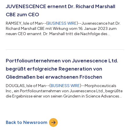
JUVENESCENCE ernennt Dr. Richard Marshall
CBE zum CEO
RAMSEY, Isle of Man--(
BUSINESS WIRE
)--Juvenescence hat Dr.
Richard Marshall CBE mit Wirkung vom 16. Januar 2023 zum
neuen CEO ernannt. Dr. Marshall tritt die Nachfolge des
Mitbegründers Dr. Gregory Bailey an, der als Executive Chairman
im Vorstand des Unternehmens bleiben wird. Dr. Marshall bringt
mehr als zwanzig Jahre Führungserfahrung in das Unternehmen
ein, davon fünfzehn Jahre bei GSK, die in seiner Position als Vice
President und Leiter der Discovery Performance Unit (DPU) für
Portfoliounternehmen von Juvenescence Ltd.
Fibrose und...
begrüßt erfolgreiche Regeneration von
Gliedmaßen bei erwachsenen Fröschen
DOUGLAS, Isle of Man--(
BUSINESS WIRE
)--Morphoceuticals
Inc., ein Portfoliounternehmen von Juvenescence Ltd., begrüßte
die Ergebnisse einer von seinen Gründern in Science Advances
veröffentlichten Langzeitstudie, die eine gelungene
Regeneration von Gliedmaßen bei Xenopus laevis (afrikanischer
Krallenfrosch) zeigen. Damit wurde erstmals das Nachwachsen
funktionsfähiger Gliedmaßen bei einer Art nachgewiesen, bei der
Back to Newsroom
im Erwachsenenalter keine spontane Regeneration komplexer
Gliedmaßen erfolgt. In j...