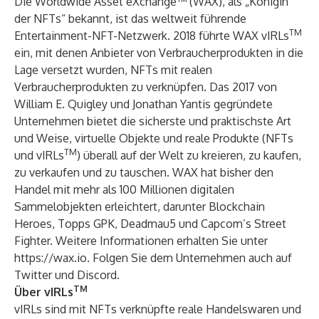
Die Worldwide Asset eXchange™ (WAX), als „Königin
der NFTs“ bekannt, ist das weltweit führende
TM
Entertainment-NFT-Netzwerk. 2018 führte WAX vIRLs
ein, mit denen Anbieter von Verbraucherprodukten in die
Lage versetzt wurden, NFTs mit realen
Verbraucherprodukten zu verknüpfen. Das 2017 von
William E. Quigley und Jonathan Yantis gegründete
Unternehmen bietet die sicherste und praktischste Art
und Weise, virtuelle Objekte und reale Produkte (NFTs
TM
und vIRLs
) überall auf der Welt zu kreieren, zu kaufen,
zu verkaufen und zu tauschen. WAX hat bisher den
Handel mit mehr als 100 Millionen digitalen
Sammelobjekten erleichtert, darunter Blockchain
Heroes, Topps GPK, Deadmau5 und Capcom’s Street
Fighter. Weitere Informationen erhalten Sie unter
https://wax.io
. Folgen Sie dem Unternehmen auch auf
Twitter
und
Discord
.
TM
Über vIRLs
vIRLs sind mit NFTs verknüpfte reale Handelswaren und