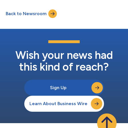
Partnerschaft angekündigt, um neue P2E-Spiele (Play-to-Earn)
von Weltklasse in das WAX-Ökosystem aufzunehmen. Die
Back to Newsroom
Schöpfer von Metasaurs und Gründer von WAX werden
gemeinsam das neue NFT-Gaming-Studio MetaGames...
Wish your news had
this kind of reach?
Sign Up
Learn About Business Wire