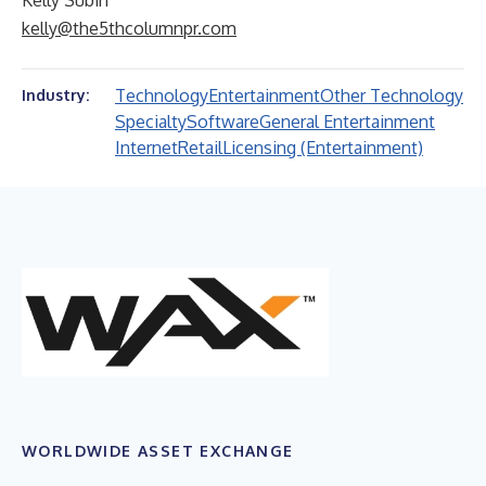
Kelly Subin
kelly@the5thcolumnpr.com
Technology
Entertainment
Other Technology
Industry:
Specialty
Software
General Entertainment
Internet
Retail
Licensing (Entertainment)
WORLDWIDE ASSET EXCHANGE