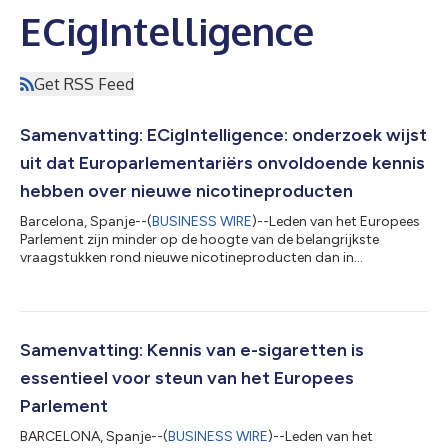
ECigIntelligence
Get RSS Feed
Samenvatting: ECigIntelligence: onderzoek wijst
uit dat Europarlementariërs onvoldoende kennis
hebben over nieuwe nicotineproducten
Barcelona, ​​Spanje--(
BUSINESS WIRE
)--Leden van het Europees
Parlement zijn minder op de hoogte van de belangrijkste
vraagstukken rond nieuwe nicotineproducten dan in
voorgaande jaren, ondanks dat hen de komende maanden
wordt gevraagd om te stemmen over belangrijke nieuwe
wetgeving met betrekking tot het onderwerp, zo blijkt uit een
nieuw onderzoek. Het derde jaarlijkse onderzoek, uitgevoerd
door business intelligence-onderzoeker Tamarind Intelligence,
Samenvatting: Kennis van e-sigaretten is
uitgever van toonaangevende inlichtingenpl...
essentieel voor steun van het Europees
Parlement
BARCELONA, Spanje--(
BUSINESS WIRE
)--Leden van het