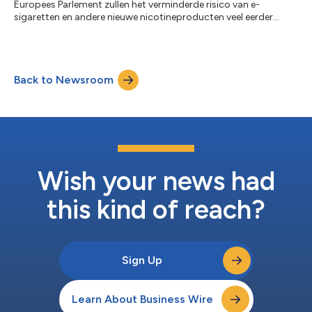
Europees Parlement zullen het verminderde risico van e-
sigaretten en andere nieuwe nicotineproducten veel eerder
erkennen als ze enige kennis van het onderwerp hebben, onthult
nieuw onderzoek. Uit een onderzoek van ECigIntelligence en
TobaccoIntelligence bleek dat 70% van de EP-leden met enige
kennis van e-sigaretten ze minder schadelijk vond dan roken,
Back to Newsroom
tegen slechts 41% van de EP-leden zonder kennis van het
onderwerp. Deze bekendmaking is offic...
Wish your news had
this kind of reach?
Sign Up
Learn About Business Wire