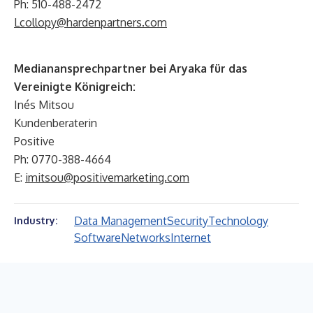
Ph: 510-488-2472
Lcollopy@hardenpartners.com
Medianansprechpartner bei Aryaka für das
Vereinigte Königreich:
Inés Mitsou
Kundenberaterin
Positive
Ph: 0770-388-4664
E:
imitsou@positivemarketing.com
Data Management
Security
Technology
Industry:
Software
Networks
Internet