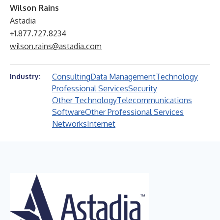
Wilson Rains
Astadia
+1.877.727.8234
wilson.rains@astadia.com
Consulting
Data Management
Technology
Industry:
Professional Services
Security
Other Technology
Telecommunications
Software
Other Professional Services
Networks
Internet