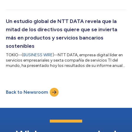
Cloud Infrastructure’, con el objetivo de analizar los cambios
más significativos a los que se enfrenta el sector. Los
resultados se desprenden de una encuesta realizada a 650
responsables de entidades a nivel global en mercados de
Un estudio global de NTT DATA revela que la
relevancia como Estados Unidos, Reino...
mitad de los directivos quiere que se invierta
más en productos y servicios bancarios
sostenibles
TOKIO--(
BUSINESS WIRE
)--NTT DATA, empresa digital líder en
servicios empresariales y sexta compañía de servicios TI del
mundo, ha presentado hoy los resultados de su informe anual
“Corporate Banking Outlook 2022” sobre banca global. En el
informe se han comparado las demandas más recientes de las
empresas más grandes del sector, así como las prioridades de
inversión actuales de los bancos globales. En este reporte se ha
Back to Newsroom
percibido un cambio en las prioridades de la banca corporativa
tras la pand...