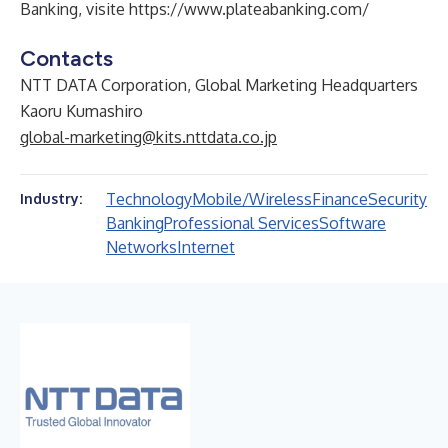
Banking, visite
https://www.plateabanking.com/
Contacts
NTT DATA Corporation, Global Marketing Headquarters
Kaoru Kumashiro
global-marketing@kits.nttdata.co.jp
Technology
Mobile/Wireless
Finance
Security
Industry:
Banking
Professional Services
Software
Networks
Internet