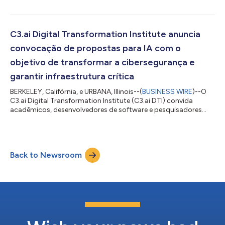
acelerar a criação e produção de aplicações de IA em vários
setores, incluindo serviços financeiros, produção, cuidados da
saúde, energia e telecomunicações. O centro será inaugurado
no dia 4 de março e a C3 AI contratará cerca de 1.000
C3.ai Digital Transformation Institute anuncia
desenvolvedores de software já que a demand...
convocação de propostas para IA com o
objetivo de transformar a cibersegurança e
garantir infraestrutura crítica
BERKELEY, Califórnia, e URBANA, Illinois--(
BUSINESS WIRE
)--O
C3.ai Digital Transformation Institute (C3.ai DTI) convida
acadêmicos, desenvolvedores de software e pesquisadores
para avançar a ciência da transformação digital com
inteligência artificial (IA) desenhada para fortalecer a segurança
da informação (Infosec) e garantir a infraestrutura crítica.
“Cibersegurança é uma questão existencial”, disse Thomas M.
Back to Newsroom
Siebel, presidente e CEO da C3 AI, fornecedora líder de software
de IA corporativo....