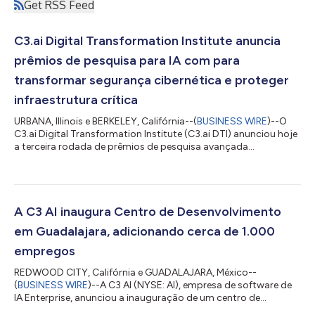
Get RSS Feed
C3.ai Digital Transformation Institute anuncia
prêmios de pesquisa para IA com para
transformar segurança cibernética e proteger
infraestrutura crítica
URBANA, Illinois e BERKELEY, Califórnia--(
BUSINESS WIRE
)--O
C3.ai Digital Transformation Institute (C3.ai DTI) anunciou hoje
a terceira rodada de prêmios de pesquisa avançada
financiados pelo C3.ai DTI, com foco no uso de inteligência
artificial (IA) para fortalecer a segurança da informação e
proteger infraestrutura crítica. O Instituto concedeu um total
de US$ 6,5 milhões em prêmios em dinheiro aos principais
cientistas pesquisadores da Universidade da Califórnia, em
A C3 AI inaugura Centro de Desenvolvimento
Berkeley, Universidade de...
em Guadalajara, adicionando cerca de 1.000
empregos
REDWOOD CITY, Califórnia e GUADALAJARA, México--
(
BUSINESS WIRE
)--A C3 AI (NYSE: AI), empresa de software de
IA Enterprise, anunciou a inauguração de um centro de
desenvolvimento de software em Guadalajara, México, para