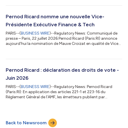
figuraient au compte de liquidité : 6 500 Titres 4 060 352 € Sur
la période du 01/01/2026 au 30/06/2026, il a été négocié un
total de : Nombre de transactions effectuées Nombre de titres
échangés Montant en € des transactions Achat 3 605 328 237
Pernod Ricard nomme une nouvelle Vice-
23 542 435,...
Présidente Exécutive Finance & Tech
PARIS--(
BUSINESS WIRE
)--Regulatory News: Communiqué de
presse – Paris, 22 juillet 2026 Pernod Ricard (Paris:RI) annonce
aujourd’hui la nomination de Mauve Croizat en qualité de Vice-
Présidente Exécutive Finance & Tech à compter du 1er octobre
2026. Elle rejoindra le Comité Exécutif et sera rattachée à
Alexandre Ricard, Président-Directeur Général. Elle succède à
Hélène de Tissot, qui a choisi de poursuivre une nouvelle
opportunité professionnelle après un remarquable parcours de
Pernod Ricard : déclaration des droits de vote -
23 ans au s...
Juin 2026
PARIS--(
BUSINESS WIRE
)--Regulatory News: Pernod Ricard
(Paris:RI): En application des articles 221-1 et 223-16 du
Règlement Général de l'AMF, les émetteurs publient par
communiqué et sur leur site Internet, le nombre total de droits
de vote et le nombre d'actions composant le capital de la
société s'ils ont varié par rapport à ceux publiés antérieurement
: Situation au 30.06.2026 1) Nombre total d'actions en
Back to Newsroom
circulation composant le capital de la société 252 269 195 2)
Nombre total de droit...