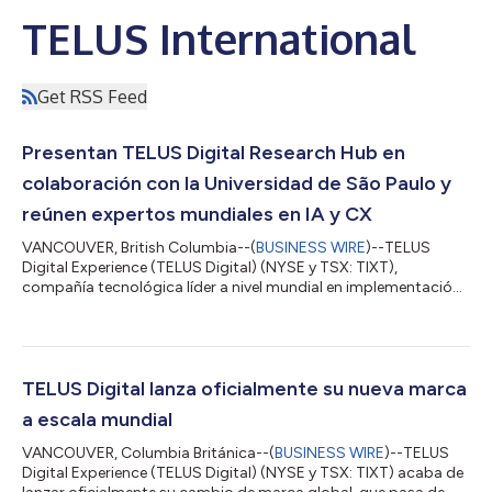
TELUS International
Get RSS Feed
Presentan TELUS Digital Research Hub en
colaboración con la Universidad de São Paulo y
reúnen expertos mundiales en IA y CX
VANCOUVER, British Columbia--(
BUSINESS WIRE
)--TELUS
Digital Experience (TELUS Digital) (NYSE y TSX: TIXT),
compañía tecnológica líder a nivel mundial en implementación
de experiencias excepcionales para el cliente, ampliará su
impronta mundial de investigación en IA con el lanzamiento de
TELUS Digital Research Hub en la Universidad de São Paulo
(USP) en Brasil, el próximo 18 de marzo. Con una inversión de 1
millón de dólares en tres años, la instalación de última
TELUS Digital lanza oficialmente su nueva marca
generación será un espacio de i...
a escala mundial
VANCOUVER, Columbia Británica--(
BUSINESS WIRE
)--TELUS
Digital Experience (TELUS Digital) (NYSE y TSX: TIXT) acaba de