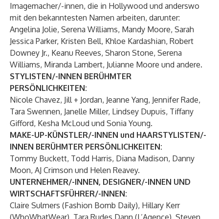
Imagemacher/-innen, die in Hollywood und anderswo
mit den bekanntesten Namen arbeiten, darunter:
Angelina Jolie, Serena Williams, Mandy Moore, Sarah
Jessica Parker, Kristen Bell, Khloe Kardashian, Robert
Downey Jr., Keanu Reeves, Sharon Stone, Serena
Williams, Miranda Lambert, Julianne Moore und andere.
STYLISTEN/-INNEN BERÜHMTER
PERSÖNLICHKEITEN:
Nicole Chavez, Jill + Jordan, Jeanne Yang, Jennifer Rade,
Tara Swennen, Janelle Miller, Lindsey Dupuis, Tiffany
Gifford, Kesha McLoud und Sonia Young.
MAKE-UP-KÜNSTLER/-INNEN und HAARSTYLISTEN/-
INNEN BERÜHMTER PERSÖNLICHKEITEN:
Tommy Buckett, Todd Harris, Diana Madison, Danny
Moon, AJ Crimson und Helen Reavey.
UNTERNEHMER/-INNEN, DESIGNER/-INNEN UND
WIRTSCHAFTSFÜHRER/-INNEN:
Claire Sulmers (Fashion Bomb Daily), Hillary Kerr
(WhoWhatWear), Tara Rudes Dann (L’Agence), Steven