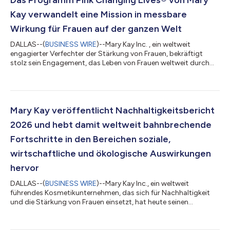
Kay verwandelt eine Mission in messbare
Wirkung für Frauen auf der ganzen Welt
DALLAS--(
BUSINESS WIRE
)--Mary Kay Inc. , ein weltweit
engagierter Verfechter der Stärkung von Frauen, bekräftigt
stolz sein Engagement, das Leben von Frauen weltweit durch
sein charakteristisches Pink-Changing-Lives®-Programm zu
bereichern – eine facettenreiche globale Initiative, die
zweckorientiertes Spenden mit Cause-Marketing verbindet, um
in verschiedenen Gemeinschaften sinnvolle und messbare
Wirkung zu erzielen. Seit 1996 hat das Programm über 230
Mary Kay veröffentlicht Nachhaltigkeitsbericht
Millionen US-Dollar in Form von Geld- und...
2026 und hebt damit weltweit bahnbrechende
Fortschritte in den Bereichen soziale,
wirtschaftliche und ökologische Auswirkungen
hervor
DALLAS--(
BUSINESS WIRE
)--Mary Kay Inc., ein weltweit
führendes Kosmetikunternehmen, das sich für Nachhaltigkeit
und die Stärkung von Frauen einsetzt, hat heute seinen
Nachhaltigkeitsbericht 2026 veröffentlicht, in dem die
Fortschritte bei der Erreichung der Ziele für 2030 dargelegt und
die Erfolge aus dem Jahr 2025 sowie die jüngsten