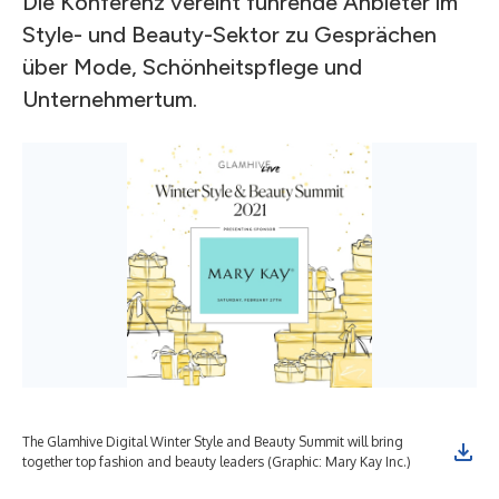
Die Konferenz vereint führende Anbieter im
Style- und Beauty-Sektor zu Gesprächen
über Mode, Schönheitspflege und
Unternehmertum.
The Glamhive Digital Winter Style and Beauty Summit will bring
Ali
together top fashion and beauty leaders (Graphic: Mary Kay Inc.)
Inc.