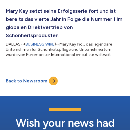
Errungenschaften gewürdigt werden, die weltweit weiterhin
positive Veränderungen vorantreiben. Der Jahresbericht
Mary Kay setzt seine Erfolgsserie fort und ist
unterstreicht Mary Kays jahrzehntelanges Engagemen...
bereits das vierte Jahr in Folge die Nummer 1 im
globalen Direktvertrieb von
Schönheitsprodukten
DALLAS--(
BUSINESS WIRE
)--Mary Kay Inc.,, das legendäre
Unternehmen für Schönheitspflege und Unternehmertum,
wurde von Euromonitor International erneut zur weltweit
führenden Direktvertriebsmarke für Hautpflege und dekorative
Kosmetik1 gekürt und setzt damit seine Erfolgsgeschichte zum
vierten Mal in Folge fort. „Die Auszeichnung als weltweite
Nummer 1 durch Euromonitor zum vierten Mal in Folge ist eine
Back to Newsroom
eindrucksvolle Bestätigung für den Einfluss unserer
unabhängigen Schönheitsberaterinnen auf d...
Wish your news had