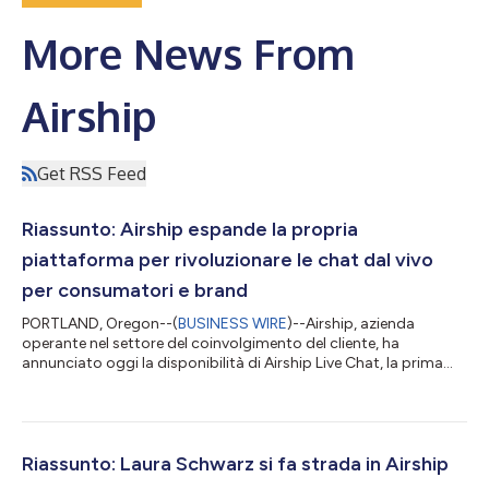
More News From
Airship
Get RSS Feed
Riassunto: Airship espande la propria
piattaforma per rivoluzionare le chat dal vivo
per consumatori e brand
PORTLAND, Oregon--(
BUSINESS WIRE
)--Airship, azienda
operante nel settore del coinvolgimento del cliente, ha
annunciato oggi la disponibilità di Airship Live Chat, la prima
soluzione chat a due vie del settore che sfrutta la potenza di
una prestigiosa piattaforma di automazione del marketing su
dispositivi mobili per la creazione proattiva di conversazioni dal
vivo con il cliente nell’ambito di app per dispositivi mobili o
SMS, aumentando conversioni, coinvolgimento e
Riassunto: Laura Schwarz si fa strada in Airship
soddisfazione. Il testo ori...