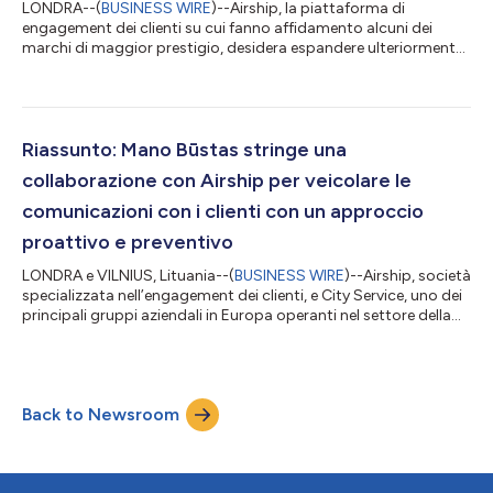
LONDRA--(
BUSINESS WIRE
)--Airship, la piattaforma di
engagement dei clienti su cui fanno affidamento alcuni dei
marchi di maggior prestigio, desidera espandere ulteriormente
la propria leadership nel settore nella regione EMEA e continuare
ad ampliare la propria quota di mercato e consapevolezza del
marchio. Allo scopo di promuovere la concretizzazione di tali
obiettivi, la società ha affidato la gestione delle attività di
vendita nella regione a Laura Schwarz, che in passato ha dato
Riassunto: Mano Būstas stringe una
dimostrazio...
collaborazione con Airship per veicolare le
comunicazioni con i clienti con un approccio
proattivo e preventivo
LONDRA e VILNIUS, Lituania--(
BUSINESS WIRE
)--Airship, società
specializzata nell’engagement dei clienti, e City Service, uno dei
principali gruppi aziendali in Europa operanti nel settore della
gestione di strutture e immobili e delle soluzioni di pubblica
utilità integrate, hanno annunciato una nuova partnership che
snellirà le comunicazioni tra la società di gestione immobiliare
lituana, Mano Būstas e le centinaia di clienti in tutta la regione. A
Back to Newsroom
partire da gennaio, la piattaforma per l’enga...