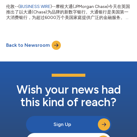
包括大规模数据摄取的挑战，尤其是当投资组合和投资的规模和复
伦敦--(
BUSINESS WIRE
)--摩根大通(JPMorgan Chase)今天在英国
杂性不断增长时。 J.P. Morgan数据解决方案主管Gerard Francis表
推出了以大通(Chase)为品牌的新数字银行。大通银行是美国第一
示：“机构投资者继续加快利用数据来最大限度地提高阿尔法收益
大消费银行，为超过6000万个美国家庭提供广泛的金融服务。 新
和运营效率。能够方便地访问这些数据至关重要。凭借Fusion的新
客户可在chase.co.uk进行注册，之后便会被邀请下载大通银行应
数据网格，我们可以满足客户的需求...
用。通过简单易用的应用，客户可以在几分钟内开设一个活期账
户。该账户提供一系列功能，帮助客户设置预算、管理资金、进行
消费和储蓄。由英国领导的客户服务团队将是大通银行业务体验的
Back to Newsroom
关键组成部分。客户服务团队提供全天候服务，客户只需在大通银
行应用中轻触几下即可联系到服务专员。 大通银行首席执行官
Sanoke Viswanathan表示：“我们提供简单易用的活期账户、明了
直接的奖励计划和卓越的客户服务，让英国民众首次有机会体验大
通银行的服务。” 随大通银行活期账户一同推出的还有一项奖励计
划，在12个月内对所有符合条件的借记卡消费提供1%返现*。这项
计划根据英国消费者的借记卡消费习惯制定，目的是确保所有客户
都能从他们日常购买的许多物品中获得奖励，包括但不限于食品杂
Wish your news had
货、旅行、餐饮、娱乐、时装、家居用品、电子产品、航班以...
this kind of reach?
Sign Up