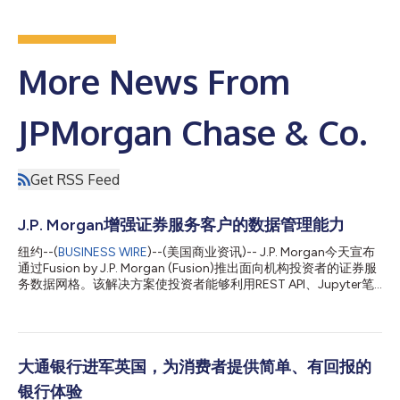
More News From
JPMorgan Chase & Co.
Get RSS Feed
J.P. Morgan增强证券服务客户的数据管理能力
纽约--(
BUSINESS WIRE
)--(美国商业资讯)-- J.P. Morgan今天宣布
通过Fusion by J.P. Morgan (Fusion)推出面向机构投资者的证券服
务数据网格。该解决方案使投资者能够利用REST API、Jupyter笔
记本和Snowflake金融服务数据云等云原生渠道，检索J.P. Morgan
托管、基金会计和中台服务持有的关键投资数据。 组织若想利用
云计算的弹性优势，以及分析、人工智能和机器学习领域的加速增
长和快速发展，就需要在现代技术堆栈中随时使用和分析数据。
Fusion通过发布数据网格(Data Mesh)为投资者的这一旅程提供支
大通银行进军英国，为消费者提供简单、有回报的
持。该网格现在首次包含了证券服务数据。通过提供一系列云原生
银行体验
渠道，Fusion正在解决在整合资产服务数据方面长期存在的痛点，