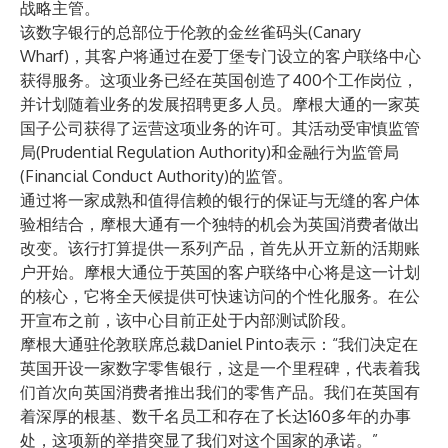
战略主管。
该数字银行的总部位于伦敦的金丝雀码头(Canary
Wharf)，其客户将通过在爱丁堡专门设立的客户联络中心
获得服务。这项业务已经在英国创造了400个工作岗位，
并计划随着业务的发展招聘更多人员。摩根大通的一家英
国子公司获得了运营这项业务的许可。其活动受审慎监管
局(Prudential Regulation Authority)和金融行为监管局
(Financial Conduct Authority)的监管。
通过将一家成熟和值得信赖的银行的保证与无缝的客户体
验相结合，摩根大通有一个独特的机会为英国消费者做出
改变。该行打算提供一系列产品，首先从开立新的活期账
户开始。摩根大通位于英国的客户联络中心将是这一计划
的核心，它将全天候提供可快速访问的个性化服务。在公
开宣布之前，该中心目前正处于内部测试阶段。
摩根大通驻伦敦联席总裁Daniel Pinto表示：“我们决定在
英国开设一家数字零售银行，这是一个里程碑，代表着我
们首次向英国消费者推出我们的零售产品。我们在英国有
着深厚的根基、数千名员工和存在了长达160多年的办事
处，这项新的举措突显了我们对这个国家的承诺。”