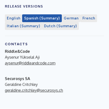
RELEASE VERSIONS
English
Spanish (Summary)
German
French
Italian (Summary)
Dutch (Summary)
CONTACTS
Riddle&Code
Aysenur Yükselal Aji
aysenur@riddleandcode.com
Securosys SA
Geraldine Critchley
geraldine.critchley@securosys.ch