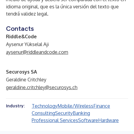
idioma original, que es la única versión del texto que
tendrá validez legal.
Contacts
Riddle&Code
Aysenur Yükselal Aji
aysenur@riddleandcode.com
Securosys SA
Geraldine Critchley
geraldine.critchley@securosys.ch
Technology
Mobile/Wireless
Finance
Industry:
Consulting
Security
Banking
Professional Services
Software
Hardware