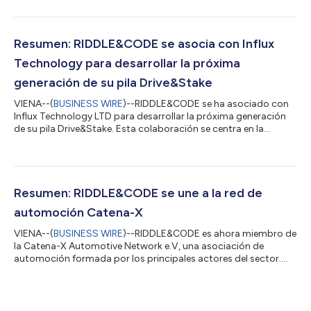
objetivo: integrar las máquinas industriales en la Web3. Es un
privilegio liderar un equipo dedicado a las economías
simbólicas basadas en máquinas, que permiten sistemas
energéticos sostenibles, ecológicos y sostenibles”, comenta
Resumen: RIDDLE&CODE se asocia con Influx
Calian. "Esta es nuestra misión. Me...
Technology para desarrollar la próxima
generación de su pila Drive&Stake
VIENA--(
BUSINESS WIRE
)--RIDDLE&CODE se ha asociado con
Influx Technology LTD para desarrollar la próxima generación
de su pila Drive&Stake. Esta colaboración se centra en la
evolución posterior del hardware Drive&Stake, que tiene como
objetivo transformar los vehículos en agentes autónomos en
una nueva era de la movilidad. RIDDLE&CODE e Influx
Technology están trabajando juntas para construir una
cadena de herramientas potente y flexible para los
Resumen: RIDDLE&CODE se une a la red de
desarrolladores fabricantes de e...
automoción Catena-X
VIENA--(
BUSINESS WIRE
)--RIDDLE&CODE es ahora miembro de
la Catena-X Automotive Network e.V, una asociación de
automoción formada por los principales actores del sector.
Tanto Catena-X como RIDDLE&CODE pretenden establecer un
ecosistema de datos descentralizado mediante la
tokenización, las identidades a prueba de manipulaciones y los
gemelos digitales de las máquinas, los vehículos y sus