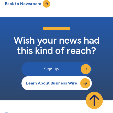
Back to Newsroom
componentes. Catena-X se dedica a desarrollar un ecosistema
industrial abierto y escalable que propo...
Wish your news had
this kind of reach?
Sign Up
Learn About Business Wire