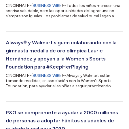
CINCINNATI--(
BUSINESS WIRE
)--Todos los niños merecen una
sonrisa saludable, pero las oportunidades de lograr una no
siempre son iguales. Los problemas de salud bucal llegan a
todos los puntos del país, pero afectan especialmente a
quienes viven en comunidades desatendidas. De hecho, los
niños negros tienen casi el doble de probabilidades de tener
una salud bucal regular o mala y los niños hispanos tienen casi
cuatro veces más probabilidades de sufrir que sus
Always® y Walmart siguen colaborando con la
compañeros.* Para muchas familias, l...
gimnasta medalla de oro olímpica Laurie
Hernández y apoyan a la Women's Sports
Foundation para #KeepHerPlaying
CINCINNATI--(
BUSINESS WIRE
)--Always y Walmart están
tomando medidas, en asociación con la Women’s Sports
Foundation, para ayudar a las niñas a seguir practicando
deporte, destacando las importantes habilidades para la vida
que se derivan de la participación continua durante la
pubertad. Para seguir movilizando a la sociedad con
#KeepHerPlaying, continúan su asociación con la gimnasta
medalla de oro olímpica Laurie Hernández y reclutan a personas
P&G se compromete a ayudar a 2000 millones
influyentes en las redes sociales para que compar...
de personas a adoptar hábitos saludables de
cuidado bucal para 2030