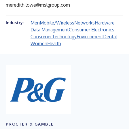
meredith.lowe@mslgroup.com
Men
Mobile/Wireless
Networks
Hardware
Industry:
Data Management
Consumer Electronics
Consumer
Technology
Environment
Dental
Women
Health
PROCTER & GAMBLE