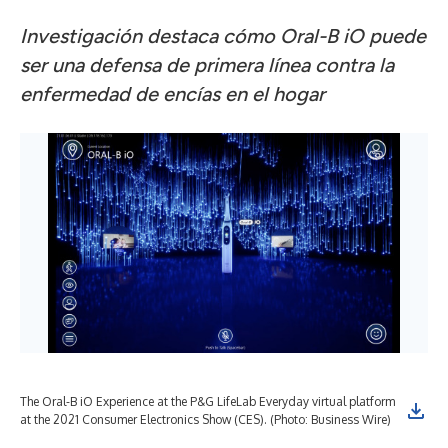
Investigación destaca cómo Oral-B iO puede
ser una defensa de primera línea contra la
enfermedad de encías en el hogar
The Oral-B iO Experience at the P&G LifeLab Everyday virtual platform
The
at the 2021 Consumer Electronics Show (CES). (Photo: Business Wire)
Wir