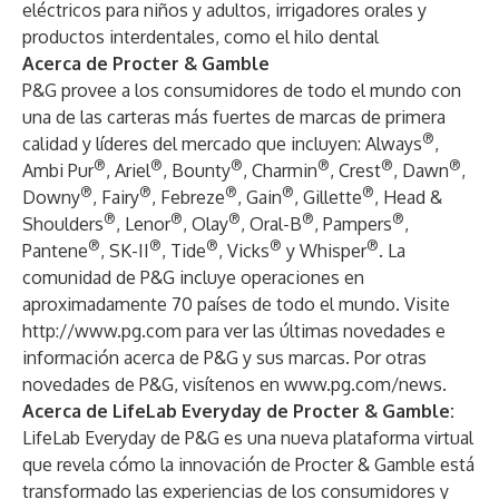
eléctricos para niños y adultos, irrigadores orales y
productos interdentales, como el hilo dental
Acerca de Procter & Gamble
P&G provee a los consumidores de todo el mundo con
una de las carteras más fuertes de marcas de primera
®
calidad y líderes del mercado que incluyen: Always
,
®
®
®
®
®
®
Ambi Pur
, Ariel
, Bounty
, Charmin
, Crest
, Dawn
,
®
®
®
®
®
Downy
, Fairy
, Febreze
, Gain
, Gillette
, Head &
®
®
®
®
®
Shoulders
, Lenor
, Olay
, Oral-B
, Pampers
,
®
®
®
®
®
Pantene
, SK-II
, Tide
, Vicks
y Whisper
. La
comunidad de P&G incluye operaciones en
aproximadamente 70 países de todo el mundo. Visite
http://www.pg.com
para ver las últimas novedades e
información acerca de P&G y sus marcas. Por otras
novedades de P&G, visítenos en
www.pg.com/news
.
Acerca de LifeLab Everyday de Procter & Gamble:
LifeLab Everyday de P&G es una nueva plataforma virtual
que revela cómo la innovación de Procter & Gamble está
transformado las experiencias de los consumidores y