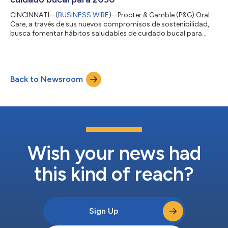
CINCINNATI--(
BUSINESS WIRE
)--Procter & Gamble (P&G) Oral
Care, a través de sus nuevos compromisos de sostenibilidad,
busca fomentar hábitos saludables de cuidado bucal para
mejorar la salud de las personas y reducir el impacto en el
planeta. La plataforma que sirve como guía a las marcas de
cuidado bucal, incluidas Oral-B y Crest, es «Healthy Smiles.
Healthy Lives. Healthy Planet.» (Sonrisas saludables. Vidas
Back to Newsroom
saludables. Planeta saludable). Su misión es contribuir a
desarrollar el poder...
Wish your news had
this kind of reach?
Sign Up