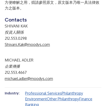
方便瞭解之用，煩請參照原文，原文版本乃唯一具法律效
力之版本。
Contacts
SHIVANI KAK
投資人關係
212.553.0298
Shivani.Kak@moodys.com
MICHAEL ADLER
企業傳播
212.553.4667
michael.adler@moodys.com
Professional Services
Philanthropy
Industry:
Environment
Other Philanthropy
Finance
Banking