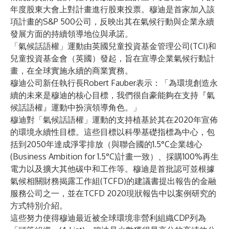
年度股東大會上對計畫進行股東投票。穆迪是首家加入該
項計畫的S&P 500公司，反映出其在氣候行動與企業永續
發展方面的持續領導地位與承諾。
「氣候話語權」運動由英國兒童投資基金管理公司(TCI)和
兒童投資基金會（英國）發起，旨在宣導企業氣候行動計
畫，在全球實施永續的商業實務。
穆迪公司新任執行長Robert Fauber表示：「為環境創造永
續的未來是穆迪的核心目標，我們很自豪能夠在支持『氣
候話語權』運動中扮演領導角色。」
穆迪對「氣候話語權」運動的支持植基於其在2020年宣佈
的環境永續性目標。這些目標以科學基礎指標為中心，包
括到2050年達成淨零排放（與聯合國的1.5°C企業雄心
(Business Ambition for 1.5°C)計畫一致）、採購100%再生
電力以及擴大其他碳中和工作等。穆迪是首批認可並根據
氣候相關財務揭露工作組(TCFD)的建議書提出報告的金融
服務公司之一，並在
TCFD 2020現狀報告
中以案例研究的
方式特別介紹。
這些努力使得穆迪最近被全球環境非營利組織CDP列為