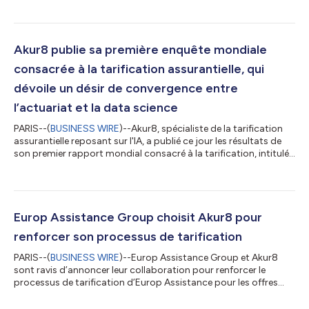
stratégique. En joignant leurs efforts, Milliman et Akur8
automatisent le processus de tarification assurantielle et
apportent des services de conseil aux compagnies d'assurance
non-vie, aux insurtechs et aux MGAs, aux États-Unis, en Europe,
Akur8 publie sa première enquête mondiale
en Amé...
consacrée à la tarification assurantielle, qui
dévoile un désir de convergence entre
l’actuariat et la data science
PARIS--(
BUSINESS WIRE
)--Akur8, spécialiste de la tarification
assurantielle reposant sur l'IA, a publié ce jour les résultats de
son premier rapport mondial consacré à la tarification, intitulé
“Akur8 Global Pricing Survey 2022 - the Convergence Between
Actuarial and Data Science”. Cette enquête d'Akur8 apporte un
nouvel éclairage sur les défis et attentes des compagnies
d'assurance du monde entier en matière de tarification. Elle
offre des informations clés provenant de plus d'une centaine
Europ Assistance Group choisit Akur8 pour
de...
renforcer son processus de tarification
PARIS--(
BUSINESS WIRE
)--Europ Assistance Group et Akur8
sont ravis d’annoncer leur collaboration pour renforcer le
processus de tarification d’Europ Assistance pour les offres
Assurance Voyage et Assistance Auto. En s’alliant à l’un des
leaders mondiaux de l’assistance, Akur8 étend son empreinte