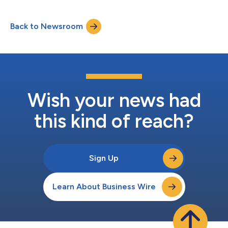
européenne et développe son expertise en tarification de
produits d’assurance variés. Spécialement développée pour les
Back to Newsroom
assureurs, la solution d’Akur8 améliore leur processus de
tarification à l’aide d’u...
Wish your news had
this kind of reach?
Sign Up
Learn About Business Wire