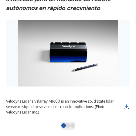
autónomos en rápido crecimiento
Velodyne Lidar’s Velarray M1600 is an innovative solid state lidar
Vel
sensor designed to serve mobile robotic applications. (Photo:
mob
Velodyne Lidar, Inc.)
saf