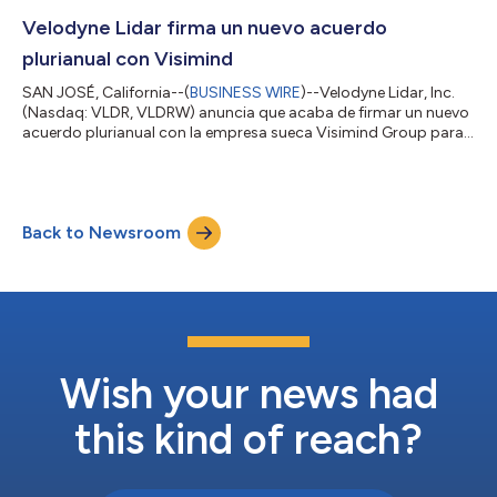
sensores a GreenValley como parte de este acuerdo.
GreenValley utiliza los sensores LiDAR Puck de Velodyne para
Velodyne Lidar firma un nuevo acuerdo
proporcionar capacidades de perce...
plurianual con Visimind
SAN JOSÉ, California--(
BUSINESS WIRE
)--Velodyne Lidar, Inc.
(Nasdaq: VLDR, VLDRW) anuncia que acaba de firmar un nuevo
acuerdo plurianual con la empresa sueca Visimind Group para
proporcionar a los clientes de la región de Europa, Oriente
Medio, India y África (EMEIA) soluciones integradas, que
incluyen la cartografía y la gestión de la vegetación, con la
tecnología lidar de Velodyne. Este acuerdo refuerza aún más la
Back to Newsroom
larga colaboración entre Visimind y Velodyne Lidar, ya que
incluye un acuerdo...
Wish your news had
this kind of reach?