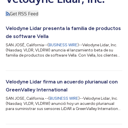
Get RSS Feed
Velodyne Lidar presenta la familia de productos
de software Vella
SAN JOSÉ, California--(
BUSINESS WIRE
)--Velodyne Lidar, Inc.
(Nasdaq: VLDR, VLDRW) anuncia el lanzamiento beta de su
familia de productos de software Vella. Con Vella, los clientes
de Velodyne pueden acelerar el desarrollo de soluciones de
visión basadas en la medición y detección de objetos con láser
(lidar, por sus siglas en inglés) para aplicaciones autónomas.
Mediante la plataforma en línea Vella Portal, los clientes de
sensores de Velodyne pueden acceder fácilmente a las ofertas
Velodyne Lidar firma un acuerdo plurianual con
de software...
GreenValley International
SAN JOSE, California.--(
BUSINESS WIRE
)--Velodyne Lidar, Inc.
(Nasdaq: VLDR, VLDRW) anunció hoy un acuerdo plurianual
para suministrar sus sensores LiDAR a GreenValley International
para soluciones de cartografía 3D de mano, móvil y de
vehículos aéreos no tripulados (UAV, por sus siglas en inglés),
incluso en entornos sin GPS. Velodyne ya está enviando