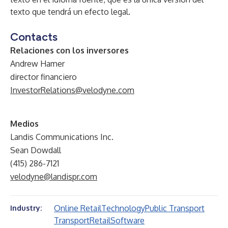
texto que tendrá un efecto legal.
Contacts
Relaciones con los inversores
Andrew Hamer
director financiero
InvestorRelations@velodyne.com
Medios
Landis Communications Inc.
Sean Dowdall
(415) 286-7121
velodyne@landispr.com
Online Retail
Technology
Public Transport
Industry:
Transport
Retail
Software