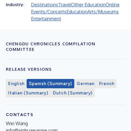
Destinations
Travel
Other Education
Online
Industry:
Events/Concerts
Education
Arts/Museums
Entertainment
CHENGDU CHRONICLES COMPILATION
COMMITTEE
RELEASE VERSIONS
English
Spanish (Summary)
German
French
Italian (Summary)
Dutch (Summary)
CONTACTS
Wei Wang
info@xinhuaeurope.com