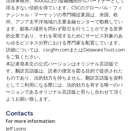
法律事務所、3000以上の金融機関からパートナーとして
揺るぎない信頼を得ています。CSCのグローバル・フィ
ナンシャル・マーケッツの専門職従業員は、米国、欧
州、アジア太平洋地域の主要金融センターで勤務してい
ます。顧客の場所を問わず取引を行うことができる世界
的企業であり、それを実現するためにサービス対象のあ
らゆるビジネス分野における専門家を配置しています。
詳細については、
cscgfm.com
または
DelawareTrust.com
をご覧ください。
本記者発表文の公式バージョンはオリジナル言語版で
す。翻訳言語版は、読者の便宜を図る目的で提供された
ものであり、法的効力を持ちません。翻訳言語版を資料
としてご利用になる際には、法的効力を有する唯一のバ
ージョンであるオリジナル言語版と照らし合わせて頂く
ようお願い致します。
Contacts
For more information:
Jeff Lyons