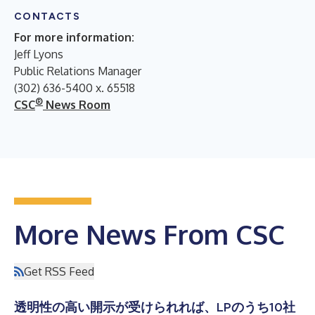
CONTACTS
For more information:
Jeff Lyons
Public Relations Manager
(302) 636-5400 x. 65518
®
CSC
News Room
More News From CSC
Get RSS Feed
透明性の高い開示が受けられれば、LPのうち10社