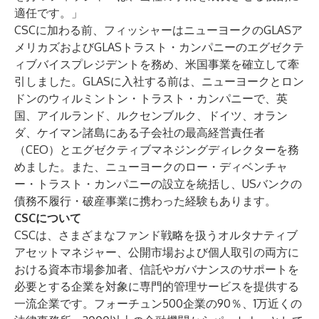
適任です。」
CSCに加わる前、フィッシャーはニューヨークのGLASア
メリカズおよびGLASトラスト・カンパニーのエグゼクテ
ィブバイスプレジデントを務め、米国事業を確立して牽
引しました。GLASに入社する前は、ニューヨークとロン
ドンのウィルミントン・トラスト・カンパニーで、英
国、アイルランド、ルクセンブルク、ドイツ、オラン
ダ、ケイマン諸島にある子会社の最高経営責任者
（CEO）とエグゼクティブマネジングディレクターを務
めました。また、ニューヨークのロー・ディベンチャ
ー・トラスト・カンパニーの設立を統括し、USバンクの
債務不履行・破産事業に携わった経験もあります。
CSCについて
CSCは、さまざまなファンド戦略を扱うオルタナティブ
アセットマネジャー、公開市場および個人取引の両方に
おける資本市場参加者、信託やガバナンスのサポートを
必要とする企業を対象に専門的管理サービスを提供する
一流企業です。フォーチュン500企業の90％、1万近くの