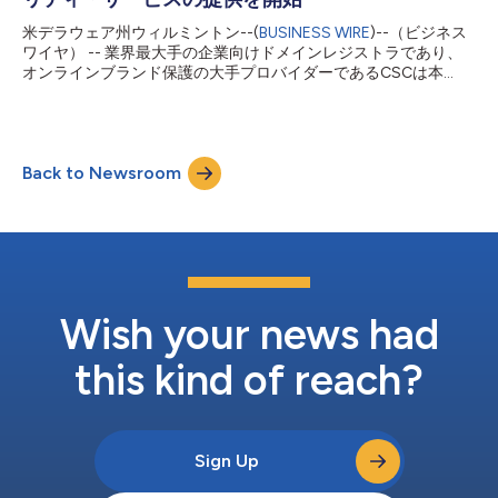
ズム（DGA）を含む攻撃への対応に引き続き課題を抱えており、
米デラウェア州ウィルミントン--(
BUSINESS WIRE
)--（ビジネス
回答者の86%がDGAを脅威として挙げています。 今日のサイバ
ワイヤ） -- 業界最大手の企業向けドメインレジストラであり、
ーセキュリティ環境に対するCISOの視点を深く理解するため、
オンラインブランド保護の大手プロバイダーであるCSCは本
CSCは2026年第1四半期に、最高情報セキュリティ責任者
日、.BRANDサービスをCrowdStrike Marketplaceで利用可能にし
（CISO）、最高技術責任者（CTO）、最高情報責任者（CIO）...
たと発表しました。今回の掲載はCSCと既存の連携を
CrowdStrike Falcon®プラットフォームにて土台とするもので
2026年8月12日を締切とするICANNの新gTLDプログラムの申請
Back to Newsroom
期間において、企業が円滑に対応できるよう高度なドメイン・ア
ドバイザリーおよびセキュリティ支援を提供します。 人工知能
（AI）がデジタル資産やドメイン・ネーム・システム（DNS）イ
ンフラ全体における活動を一段と活発化させる中、ドメイン・ポ
ートフォリオの管理は企業のサイバーセキュリティに欠かせない
要素となっています。CSCの.BRANDサービスをCrowdStrike
Marketplaceでご利用いただけることで、顧客は管理を一元化
し、第三者ドメインへの依存を軽減できます。さらに、ゼロトラ
Wish your news had
ストの原則に基づく集中認証を備え...
this kind of reach?
Sign Up