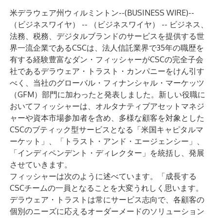
米デラウェア州ウィルミントン--(
BUSINESS WIRE
)--
（ビジネスワイヤ） -- （ビジネスワイヤ） -- ビジネス、
法務、税務、デジタルブランドのサービスを提供する世
界一流企業であるCSCは、法人信託業界で35年の職歴を
有する経験豊富なダン・フィッシャーがCSCの完全子会
社であるデラウェア・トラスト・カンパニーをけん引す
べく、当社のグローバル・フィナンシャル・マーケッツ
（GFM）部門に加わったと発表しました。新しい役職に
おいてフィッシャーは、オルタナティブアセットマネジ
ャーや資本市場参加者を含め、多様な顧客を対象とした
CSCのブティック型サービスとなる「米国キャピタルマ
ーケット」、「トラスト・アンド・エージェンシー」、
「インディペンデント・ディレクター」を統括し、発展
させていきます。
フィッシャーは次のように述べています。「成長する
CSCチームの一員となることを大変うれしく思います。
デラウェア・トラストは常にサービス志向で、各顧客の
個別のニーズに応えるオーダーメードのソリューション