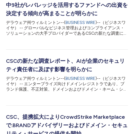
中9社がレバレッジを活用するファンドへの出資を
決定する傾向が高まることが明らかに
デラウェア州ウィルミントン--(
BUSINESS WIRE
)--（ビジネスワ
イヤ） -- グローバルなビジネス管理およびコンプライアンス・
ソリューションの大手プロバイダーであるCSCの新たな調査によ
ると、ファンドレベルのレバレッジツールおよび流動性ツール
は、専門的な資金調達手法から、メインストリームであるプライ
ベートキャピタルによるインフラ投資へと移行しつつあります。
調査結果によると、明確な情報開示が受けられれば、リミテッ
ド・パートナー（LP）はこうしたツールの活用にますます前向き
CSCの新たな調査レポート、AIが企業のセキュリ
な姿勢を示している一方、ゼネラル・パートナー（GP）は、そ
ティ責任者に及ぼす影響を明らかに
の背後にある運用モデルが適切に管理され、透明性が高く、投資
家に受け入れてもらえるものであることの証明を求められてお
デラウェア州ウィルミントン--(
BUSINESS WIRE
)--（ビジネスワ
り、その圧力はますます強まっています。 CSC¹は、北米、欧
イヤ） -- エンタープライズ向けドメインレジストラであり、ブ
州、英国、アジア太平洋地域のGP300社およびLP200社を対象
ランド保護、不正対策、ドメインおよびドメイン・ネーム・シス
に調査を実施しました。「Future Private Capital CFO 2026：
テム（DNS）脅威の軽減分野における世界的リーダーであるCSC
How CFOs are becoming the architects of operational trust」
は、最高情報セキュリティ責任者（CISO）が、DNS障害などの
レポートでは...
従来型のサイバー脅威に対応しながら、進化する人工知能（AI）
エコシステムにどのように適応しているかに関する新たな調査結
果を発表しました。CSCの「CISO Outlook 2026」レポートによ
CSC、提携拡大によりCrowdStrike Marketplace
ると、回答者の73%は、サイバーセキュリティにおいてAIはリス
で.BRANDアドバイザリーおよびドメイン・セキュ
クというよりも機会をもたらすと回答しています。一方で、これ
らのセキュリティ責任者は、AIを活用したドメイン生成アルゴリ
リティ・サービスの提供を開始