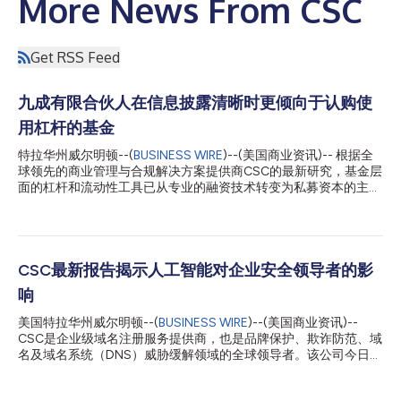
More News From CSC
Get RSS Feed
九成有限合伙人在信息披露清晰时更倾向于认购使
用杠杆的基金
特拉华州威尔明顿--(
BUSINESS WIRE
)--(美国商业资讯)-- 根据全
球领先的商业管理与合规解决方案提供商CSC的最新研究，基金层
面的杠杆和流动性工具已从专业的融资技术转变为私募资本的主流
基础设施。研究发现，在信息披露清晰的前提下，有限合伙人(LP)
对这些工具的使用持越来越开放的态度，但与此同时，普通合伙人
(GP)也面临着越来越大的压力，需要证明其背后的运营模式是受
控、透明且符合投资者期望的。 CSC¹对北美、欧洲、英国和亚太
地区的300位GP和200位LP进行了调查。这份题为《2026年未来
CSC最新报告揭示人工智能对企业安全领导者的影
私募资本首席财务官(CFO)：CFO如何成为运营信任的架构师》
响
(Future Private Capital CFO 2026: How CFOs are becoming the
architects of operational trust)的报告探讨了基金融资、流动性
美国特拉华州威尔明顿--(
BUSINESS WIRE
)--(美国商业资讯)--
管理、报告、外包、网络安全和AI治理如何重塑私募资本CFO的角
CSC是企业级域名注册服务提供商，也是品牌保护、欺诈防范、域
色。 研究发现，市场已经超越了“是否应该使用基金层面杠杆”的简
名及域名系统（DNS）威胁缓解领域的全球领导者。该公司今日发
单争论。相反，LP的关注点正转向杠杆的治理方式、信息披露方式
布最新研究报告，探讨首席信息安全官（CISO）如何在应对DNS
以及在业绩中的反映方式。事实上，...
中断等传统网络安全威胁的同时，适应不断演进的人工智能（AI）