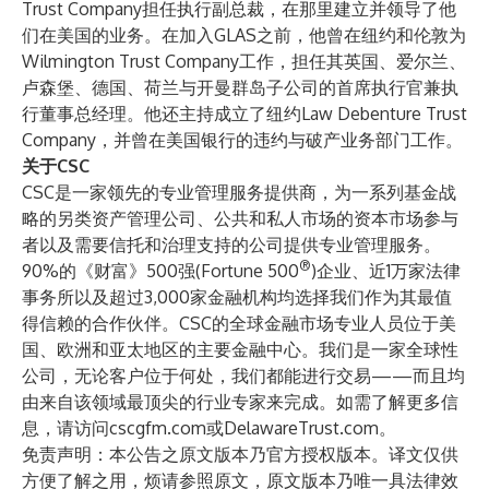
Trust Company担任执行副总裁，在那里建立并领导了他
们在美国的业务。在加入GLAS之前，他曾在纽约和伦敦为
Wilmington Trust Company工作，担任其英国、爱尔兰、
卢森堡、德国、荷兰与开曼群岛子公司的首席执行官兼执
行董事总经理。他还主持成立了纽约Law Debenture Trust
Company，并曾在美国银行的违约与破产业务部门工作。
关于CSC
CSC是一家领先的专业管理服务提供商，为一系列基金战
略的另类资产管理公司、公共和私人市场的资本市场参与
者以及需要信托和治理支持的公司提供专业管理服务。
®
90%的《财富》500强(Fortune 500
)企业、近1万家法律
事务所以及超过3,000家金融机构均选择我们作为其最值
得信赖的合作伙伴。CSC的全球金融市场专业人员位于美
国、欧洲和亚太地区的主要金融中心。我们是一家全球性
公司，无论客户位于何处，我们都能进行交易——而且均
由来自该领域最顶尖的行业专家来完成。如需了解更多信
息，请访问
cscgfm.com
或
DelawareTrust.com
。
免责声明：本公告之原文版本乃官方授权版本。译文仅供
方便了解之用，烦请参照原文，原文版本乃唯一具法律效