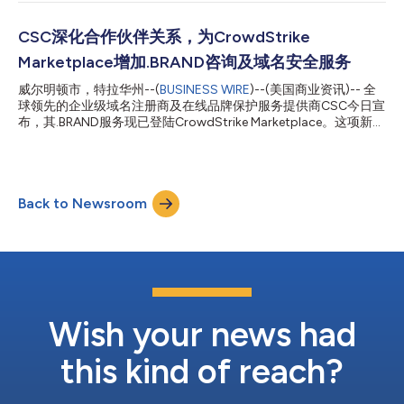
生态系统。根据CSC发布的《2026年首席信息安全官（CISO）展
望报告》，73%的受访者表示，相较于风险，人工智能为网络安全
领域带来了更多机遇。然而，这些安全负责人在防范各类网络攻击
CSC深化合作伙伴关系，为CrowdStrike
方面仍面临挑战，其中包括由人工智能驱动的域名生成算法
Marketplace增加.BRAND咨询及域名安全服务
（DGA）攻击。86%的受访者将此类威胁列为重点关注对象。 为
全面了解首席信息安全官（CISO）对当前网络安全格局的看法，
威尔明顿市，特拉华州--(
BUSINESS WIRE
)--(美国商业资讯)-- 全
CSC于2026年第一季度对300名高级管理人员进行了调研，受访
球领先的企业级域名注册商及在线品牌保护服务提供商CSC今日宣
者包括首席信息安全官（CISO）、首席技术官（CTO）、首席信
布，其.BRAND服务现已登陆CrowdStrike Marketplace。这项新服
息官（CIO）以及网络安全负责人。 《2026年首席信息安全官
务依托CSC的现有集成（与 CrowdStrike Falcon®平台），为企业
（CISO）展望报告》的主要发现包括： 受访者认为，2025年最主
提供先进的域名咨询与安全支持，助力其顺利完成ICANN新通用顶
要的三大网络安全威胁依次为：1）域名/DNS劫持及子域名接管攻
级域名（gTLD）计划的申请流程——该申请窗口现已开放，截止
击；...
日期为2026年8月12日。 随着人工智能（AI）推动数字资产和域名
Back to Newsroom
系统（DNS）基础设施活动日益活跃，域名组合管理已成为企业网
络安全的重要组成部分。随着CSC的.BRAND服务在CrowdStrike
Marketplace上线，客户能够实现集中管控，并减少对第三方域名
的依赖。通过建立符合零信任原则的集中式认证DNS信任锚点，使
用.BRAND顶级域名（TLD）的企业将获得经过验证的第一方资
产，从而有效防范仿冒域名注册。 CSC数字品牌服务部首席技术
官Ihab Shraim表示，“借助.BRAND顶级域名，企业能够更好地掌
控域名安全，从而在人工智能时代增强信任度、...
Wish your news had
this kind of reach?