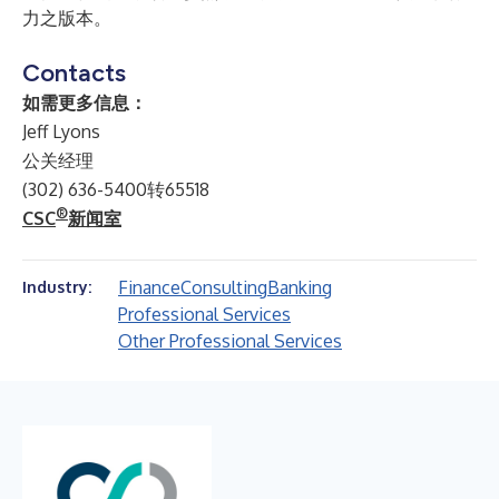
力之版本。
Contacts
如需更多信息：
Jeff Lyons
公关经理
(302) 636-5400转65518
®
CSC
新闻室
Finance
Consulting
Banking
Industry:
Professional Services
Other Professional Services