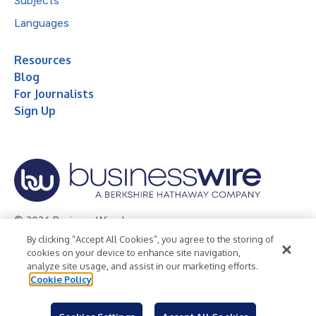
Subjects
Languages
Resources
Blog
For Journalists
Sign Up
© 2026 Business Wire, Inc.
By clicking “Accept All Cookies”, you agree to the storing of
Privacy Policy
Cookie Policy
Accessibility Statement
cookies on your device to enhance site navigation,
analyze site usage, and assist in our marketing efforts.
Terms of Use
Legal
Cookie Policy