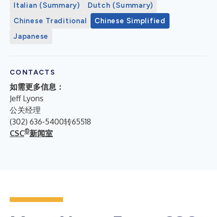
Italian (Summary)
Dutch (Summary)
Chinese Traditional
Chinese Simplified
Japanese
CONTACTS
如需更多信息：
Jeff Lyons
公关经理
(302) 636-5400转65518
®
CSC
新闻室