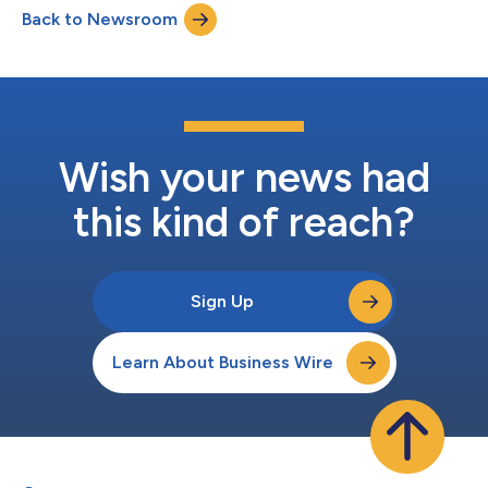
Back to Newsroom
Implantado comercialmente en Hong Kong, uno de los
principales centros financieros de Asia, el nuevo ser...
Wish your news had
this kind of reach?
Sign Up
Learn About Business Wire