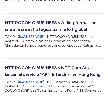
estudio y una prueba de factibilidad en colaboración con la
Corporación Nacional del Cobre de Chile (CODELCO) para
impulsar las operaciones remotas en las minas de cobre de
CODELCO mediante una red IOWN® All-Photonics Network
(APN).1 Esta iniciativa forma parte de un proyecto de
investigación encargado por el Ministerio de Asuntos Internos y
NTT DOCOMO BUSINESS y Airlinq formalizan
Comunicaciones de Japón.2 Para hacer frente a los de...
una alianza estratégica para la IoT global
TOKIO--(
BUSINESS WIRE
)--NTT DOCOMO BUSINESS, Inc.
(antes NTT Communications Corporation; sede central:
Chiyoda-ku, Tokio; presidente y director ejecutivo: Katsushige
Kojima; “NTT DOCOMO BUSINESS”) y Airlinq Inc. (sede central:
California, EE. UU.; director ejecutivo: Sunil Kaul; “Airlinq”),
proveedor global de soluciones AIoT y plataforma de gestión
de conectividad (CMP, por sus siglas en inglés)1 autónoma,
acaban de firmar una alianza estratégica para ampliar la oferta
NTT DOCOMO BUSINESS y NTT Com Asia
de soluciones globales c...
lanzan el servicio “APN InterLink” en Hong Kong
TOKIO--(
BUSINESS WIRE
)--NTT DOCOMO BUSINESS, Inc.
(antes NTT Communications Corporation, en adelante “NTT
DOCOMO BUSINESS”) y su filial de Hong Kong, NTT Com Asia,
anunciaron hoy el lanzamiento del servicio “APN InterLink” en
Hong Kong para instituciones financieras a partir del 1 de
noviembre de 2025, aprovechando la tecnología All-Photonic
Network (APN)*1 en apoyo de la iniciativa IOWN®*2.