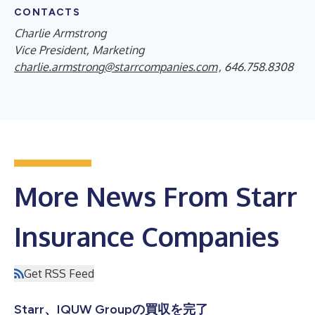
CONTACTS
Charlie Armstrong
Vice President, Marketing
charlie.armstrong@starrcompanies.com
, 646.758.8308
More News From Starr
Insurance Companies
Get RSS Feed
Starr、IQUW Groupの買収を完了