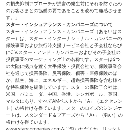
の損失抑制アプローチが損害の発生前にそれを防ぐため
のお客さまとの協働の要であることを改めて痛感させま
す。」
スター・インシュアランス・カンパニーズについて
スター・インシュアランス・カンパニーズ（あるいはス
ター）は、スター・インターナショナル・カンパニーの
保険事業および旅行時支援サービス会社と子会社ならび
にC.V.スター・アンド・カンパニーおよびその子会社の
投資事業のマーケティング上の名称です。スターは6つ
の大陸に拠点を置く大手保険・投資会社で、保険事業会
社を通じて損害保険、災害保険、傷害・医療保険のほ
か、航空、海上、エネルギー、超過損害保険を含む様々
な特殊保険を提供しています。スターの保険子会社は、
米国、バミューダ、中国、香港、シンガポール、英国、
マルタにあり、すべてAMベストから「A」（エクセレン
ト）の格付けを得ています。スターのロイズのシンジケ
ートは、スタンダード＆プアーズから「A+」（強い）の
格付けを得ています。
www.starrcompanies.com
をご覧いただくか、
リンクト