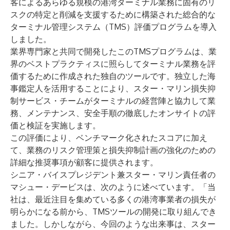
客によるあらゆる規模の港湾ターミナル業務に固有のリ
スクの特定と削減を支援するために構築された総合的な
ターミナル管理システム（TMS）評価プログラムを導入
しました。
業界専門家と共同で開発したこのTMSプログラムは、業
界のベストプラクティスに照らしてターミナル業務を評
価するために作成された独自のツールです。独立した海
事鑑定人を活用することにより、スター・マリン損失抑
制サービス・チームがターミナルの経営陣と協力して業
務、メンテナンス、安全手順の徹底したオンサイトの評
価と検証を実施します。
この評価により、ベンチマーク化されたスコアに加え
て、業務のリスク管理策と損失抑制計画の強化のための
詳細な推奨事項が顧客に提供されます。
シニア・バイスプレジデント兼スター・マリン責任者の
マシュー・デービスは、次のように述べています。「当
社は、最近注目を集めている多くの港湾事業者の損失が
明らかになる前から、TMSツールの開発に取り組んでき
ました。しかしながら、今回のような出来事は、スター