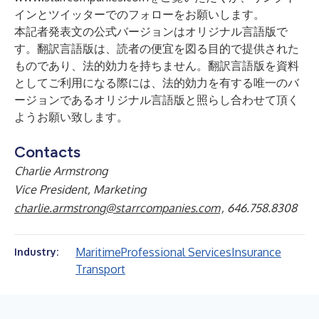
イン
と
ツイッター
でのフォローをお願いします。
本記者発表文の公式バージョンはオリジナル言語版で
す。翻訳言語版は、読者の便宜を図る目的で提供された
ものであり、法的効力を持ちません。翻訳言語版を資料
としてご利用になる際には、法的効力を有する唯一のバ
ージョンであるオリジナル言語版と照らし合わせて頂く
ようお願い致します。
Contacts
Charlie Armstrong
Vice President, Marketing
charlie.armstrong@starrcompanies.com
, 646.758.8308
Maritime
Professional Services
Insurance
Industry:
Transport