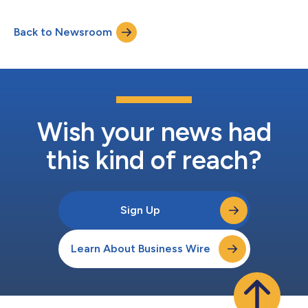
は、スターの韓国支店のCEOにポール・チョイが指名されまし
重要なパートナーとなるでしょう。財務分野における優れた実績
た。同氏は保険業界で、ブローカーおよび保険会社での30年を
に加え、彼は当社の企業文化と価値観を深く理解していることを
Back to Newsroom
超える経験があり、ジョージア州立大学でリスク管理・保険の修
実証してきました。ハワードの...
士号を取得しています。 スター・アジア・パシフィック社長の
フィル・フィンリーは次のように述べています。「韓国はアジア
最大の商業保険市場の1つであり、スターはこの地域で長年事業
を運営してきた実績があります。私たちは韓国が、向こう数年間
のスターにとっての良好な保険料収益源になることを期待してい
ます」 スター保険について スター保険（またはスター）は、ス
ター・インターナショナル・カンパニーの保険事業および旅行時
Wish your news had
支援サービス会社と子会社ならびにC.V.スター・アンド・カンパ
ニーおよびその子会社の投資事業の世界的...
this kind of reach?
Sign Up
Learn About Business Wire