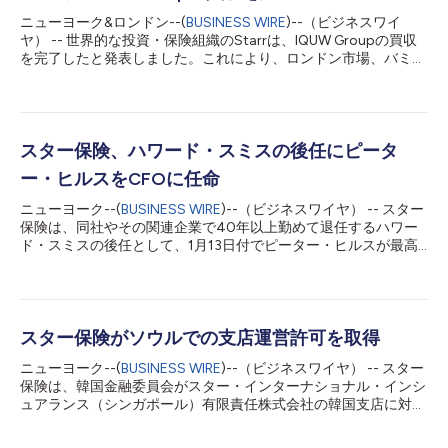
ニューヨーク&ロンドン--(
BUSINESS WIRE
)--（ビジネスワイ
ヤ） -- 世界的な投資・保険組織のStarrは、IQUW Groupの買収
を完了したと発表しました。これにより、ロンドン市場、バミュ
ーダ、英国の個人向け自動車保険分野における対応力を強化し
た、より幅広く多様化した専門（再）保険プラットフォームが実
現します。 統合後のStarr事業は現在、世界のより多くの専門分
野および市場セグメントで、これまで以上に多くの顧客とブロー
カーにサービスを提供します。IQUW Groupの参画により、Starr
スター保険、ハワード・スミスの後任にピータ
はロンドン市場での地位を強化し、同社のマネージング・エージ
ー・ヒルスをCFOに任命
ェンシーはロイズで9番目の規模となりました。さらに、Starrは
今後も、引受における専門性と、ブローカーおよび顧客に対する
ニューヨーク--(
BUSINESS WIRE
)--（ビジネスワイヤ） -- スター
最高水準の体験とサービスを重視して事業を展開していきます。
保険は、同社やその関連企業で40年以上勤めて退任するハワー
顧客とブローカーは、より幅広い商品ラインアップ、迅速な意思
ド・スミスの後任として、1月13日付でピーター・ヒルスが最高
決定、より強固な資本基盤、拡大したグローバルな展開力の恩恵
財務責任者（CFO）に就任したことを発表しました。 ヒルス
を受けることになります。 今回の取引により、Starrの再保険能
は、過去20年間、世界的な保険会社に勤務し、世界各地の財務
力も大幅に強化されます。IQUW Re BermudaおよびIQ...
チームを管理しながらM&A活動を主導してきました。新しい役職
では、組織の世界的な財務業務を監督し、ニューヨークのスター
保険本社勤務となります。 スミスは、スター保険のモーリス・
スター保険がソウルでの支店運営許可を取得
R・「ハンク」・グリーンバーグ名誉会長がスター保険を独立し
ニューヨーク--(
BUSINESS WIRE
)--（ビジネスワイヤ） -- スター
た投資・保険組織として再出発させた2005年以来、スター保険
保険は、韓国金融委員会がスター・インターナショナル・インシ
の財務業務を指揮してきました。それ以前の1984年からもハン
ュアランス（シンガポール）有限責任株式会社の韓国支店に対
ク・グリーンバーグとともに働いていた経緯があります。 スタ
し、ソウルでの運営許可および韓国全土での商業用不動産／災害
ー保険の会長兼共同最高経営責任者（CEO）であるジェフ・グリ
保険の販売開始許可を付与したと発表しました。 2024年5月に
ーンバーグは、「ピーターは当社の世界的な目標を達成する上で