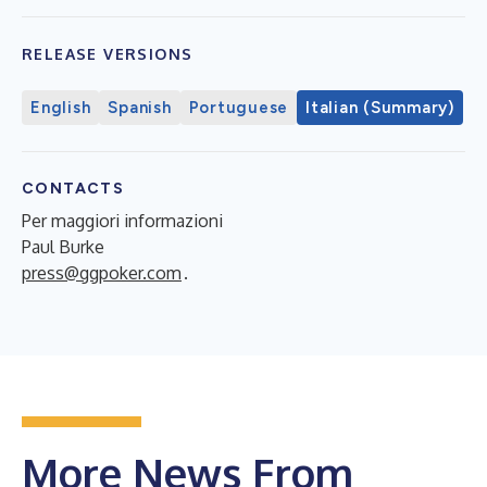
RELEASE VERSIONS
English
Spanish
Portuguese
Italian (Summary)
CONTACTS
Per maggiori informazioni
Paul Burke
press@ggpoker.com
.
More News From