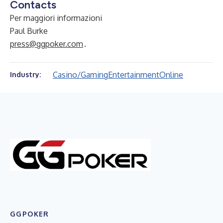
Contacts
Per maggiori informazioni
Paul Burke
press@ggpoker.com
.
Casino/Gaming
Entertainment
Online
Industry:
GGPOKER