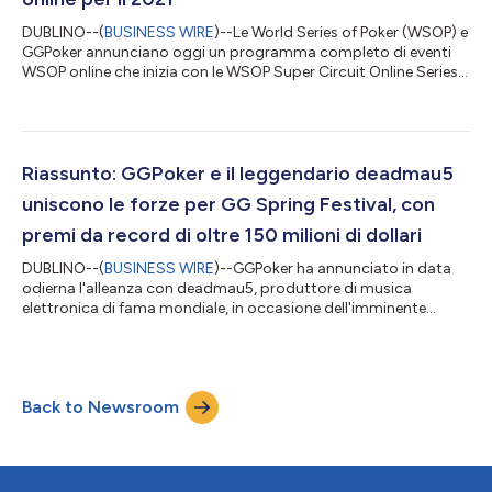
DUBLINO--(
BUSINESS WIRE
)--Le World Series of Poker (WSOP) e
GGPoker annunciano oggi un programma completo di eventi
WSOP online che inizia con le WSOP Super Circuit Online Series
sabato 1 maggio e il torneo internazionale WSOP Online 2021
che inizia domenica 1 agosto. Gli eventi aperti ai giocatori
internazionali saranno ospitati sull'app GGPoker, mentre i
giocatori statunitensi entreranno attraverso la piattaforma di
poker online WSOP.com. 2021 Eventi WSOP su GGPoker e
Riassunto: GGPoker e il leggendario deadmau5
WSOP.com: WSOP Super Cir...
uniscono le forze per GG Spring Festival, con
premi da record di oltre 150 milioni di dollari
DUBLINO--(
BUSINESS WIRE
)--GGPoker ha annunciato in data
odierna l'alleanza con deadmau5, produttore di musica
elettronica di fama mondiale, in occasione dell'imminente
torneo di poker GG Spring Festival. La superstar canadese
aprirà il festival in gran stile organizzando la serata d'apertura il
3 aprile, con musica esclusiva in streaming su GGPoker.TV e
festino Freeroll da 100.000 $. I giocatori di GGPoker avranno
Back to Newsroom
inoltre la possibilità di giocare (e battere) l'artista nella sua
challenge da 10...