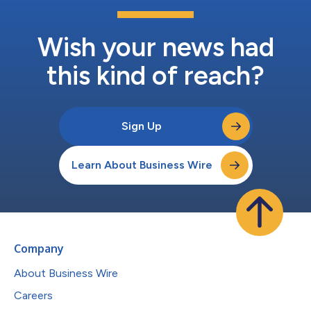
Wish your news had
this kind of reach?
Sign Up
Learn About Business Wire
Company
About Business Wire
Careers