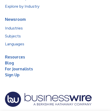
Explore by Industry
Newsroom
Industries
Subjects
Languages
Resources
Blog
For Journalists
Sign Up