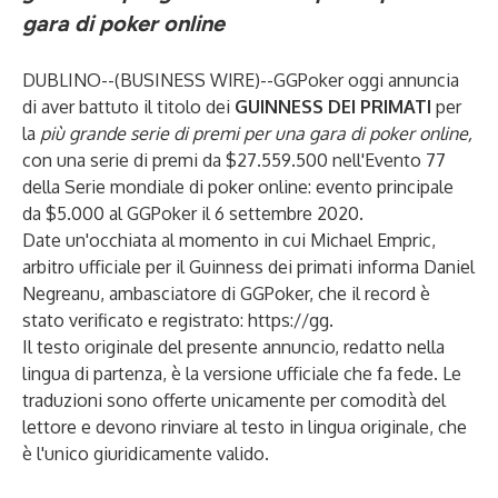
gara di poker online
DUBLINO--(
BUSINESS WIRE
)--
GGPoker
oggi annuncia
di aver battuto il titolo dei
GUINNESS DEI PRIMATI
per
la
più grande serie di premi per una gara di poker online,
con una serie di premi da $27.559.500 nell'Evento 77
della Serie mondiale di poker online: evento principale
da $5.000 al GGPoker il 6 settembre 2020.
Date un'occhiata al momento in cui Michael Empric,
arbitro ufficiale per il Guinness dei primati informa Daniel
Negreanu, ambasciatore di GGPoker, che il record è
stato verificato e registrato:
https://gg.
Il testo originale del presente annuncio, redatto nella
lingua di partenza, è la versione ufficiale che fa fede. Le
traduzioni sono offerte unicamente per comodità del
lettore e devono rinviare al testo in lingua originale, che
è l'unico giuridicamente valido.