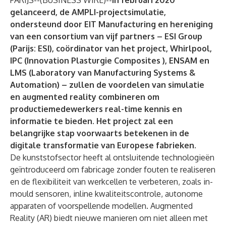
PARIJS--(
BUSINESS WIRE
)--
In februari 2020
gelanceerd, de AMPLI-projectsimulatie,
ondersteund door
EIT Manufacturing
en hereniging
van een consortium van vijf partners – ESI Group
(Parijs: ESI), coördinator van het project, Whirlpool,
IPC (Innovation Plasturgie Composites ), ENSAM en
LMS (Laboratory van Manufacturing Systems &
Automation) – zullen de voordelen van simulatie
en augmented reality combineren om
productiemedewerkers real-time kennis en
informatie te bieden. Het project zal een
belangrijke stap voorwaarts betekenen in de
digitale transformatie van Europese fabrieken.
De kunststofsector heeft al ontsluitende technologieën
geïntroduceerd om fabricage zonder fouten te realiseren
en de flexibiliteit van werkcellen te verbeteren, zoals in-
mould sensoren, inline kwaliteitscontrole, autonome
apparaten of voorspellende modellen. Augmented
Reality (AR) biedt nieuwe manieren om niet alleen met