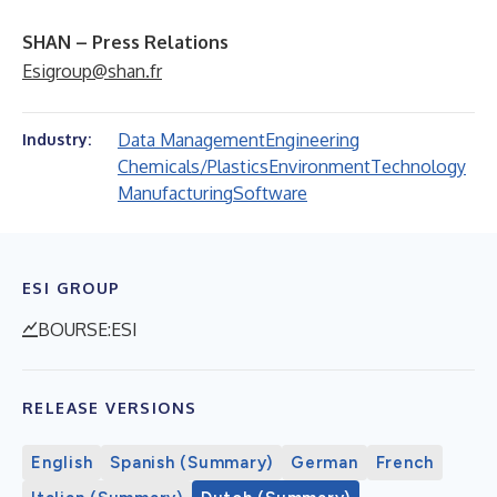
SHAN – Press Relations
Esigroup@shan.fr
Data Management
Engineering
Industry:
Chemicals/Plastics
Environment
Technology
Manufacturing
Software
ESI GROUP
BOURSE:ESI
RELEASE VERSIONS
English
Spanish (Summary)
German
French