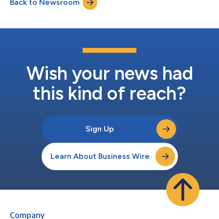
Back to Newsroom
internationale experts op het gebied van simulatie, HPC, big
data en kunstmatige int...
Wish your news had
this kind of reach?
Sign Up
Learn About Business Wire
Company