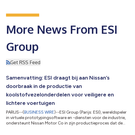
More News From ESI
Group
Get RSS Feed
Samenvatting: ESI draagt bij aan Nissan’s
doorbraak in de productie van
koolstofvezelonderdelen voor veiligere en
lichtere voertuigen
PARIJS--(
BUSINESS WIRE
)--ESI Group (Parijs: ESI), wereldspeler
in virtuele prototypingsoftware en -diensten voor de industrie,
ondersteunt Nissan Motor Co in zijn productieproces dat de
ontwikkeling van auto-onderdelen die gemaakt zijn van
koolstofvezelversterkte kunststoffen (CFRP ). Licht maar