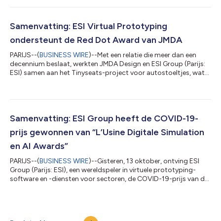
oersterk, dit materiaal zal worden gebruikt om veiligere en
zuinigere auto’s te maken. Veiligheid, comfort en autonomie zijn
de belangrijkste resultaten voor consumenten. Om deze
Samenvatting: ESI Virtual Prototyping
situatie het hoofd te b...
ondersteunt de Red Dot Award van JMDA
PARIJS--(
BUSINESS WIRE
)--Met een relatie die meer dan een
decennium beslaat, werkten JMDA Design en ESI Group (Parijs:
ESI) samen aan het Tinyseats-project voor autostoeltjes, wat
resulteerde in de veelgeprezen Red Dot Award: Design Concept
2020. Het meervoudig bekroonde JMDA Design werkt al jaren
samen met ESI Group, een wereldspeler op het gebied van
virtuele prototypingsoftware en -diensten voor industriële
bedrijven. Dankzij hun unieke samenwerking kon het Tinyseats-
Samenvatting: ESI Group heeft de COVID-19-
project voor kinderautos...
prijs gewonnen van “L’Usine Digitale Simulation
en AI Awards”
PARIJS--(
BUSINESS WIRE
)--Gisteren, 13 oktober, ontving ESI
Group (Parijs: ESI), een wereldspeler in virtuele prototyping-
software en -diensten voor sectoren, de COVID-19-prijs van de
2020 Simulation en Artificial Intelligence Award van “L’Usine
Digitale” voor zijn project gericht op het voorkomen van
kantoor- en plantverontreiniging. De ceremonie vond plaats
tijdens het 15e jaarlijkse TERATEC-forum dat de beste