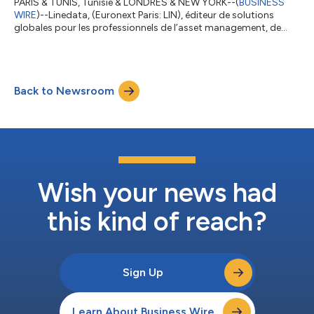
PARIS & TUNIS, Tunisie & LONDRES & NEW YORK--(
BUSINESS
WIRE
)--Linedata, (Euronext Paris: LIN), éditeur de solutions
globales pour les professionnels de l’asset management, de
l’assurance et du crédit, annonce aujourd'hui son partenariat
stratégique avec Moovjee, une structure d'accompagnement
des jeunes entrepreneurs internationale et reconnue dans la
région. Ensemble, ils s'engagent à accompagner les jeunes
Back to Newsroom
startups et entrepreneurs tunisiens dans leur développement
local. Ce partenariat marqu...
Wish your news had
this kind of reach?
Sign Up
Learn About Business Wire