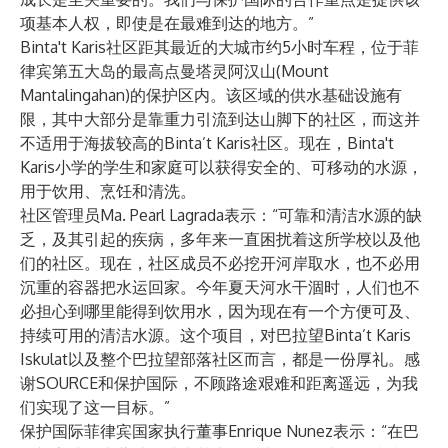
项基本人权，即使是在最难到达的地方。”
Binta't Karis社区距其最近的大城市约5小时车程，位于菲
律宾第五大岛的最高点曼塔灵阿汉山(Mount
Mantalingahan)的保护区内。该区域的供水基础设施有
限，其中大部分是靠重力引流到达山脚下的社区，而这并
不适用于海拔较高的Binta’t Karis社区。现在，Binta't
Karis小学的学生和家庭可以获得安全的、可移动的水源，
用于饮用、烹饪和清洗。
社区管理员Ma. Pearl Lagrada表示：“可靠和清洁水源的缺
乏，及其引起的疾病，多年来一直困扰着这所学校以及他
们的社区。现在，社区成员不必挖开河岸取水，也不必用
沉重的容器把水运回家。今年夏天河水干涸时，人们也不
必担心到哪里能得到饮用水，因为现在有一个方便可及、
持续可用的清洁水源。这个项目，对巴拉望Binta’t Karis
Iskulat以及整个巴拉望部落社区而言，都是一份厚礼。感
谢SOURCE和保护国际，不顾路途艰难和距离遥远，为我
们实现了这一目标。”
保护国际菲律宾国家执行董事Enrique Nunez表示：“在巴