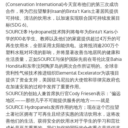
(Conservation International)今天宣布他们的第三次成功
合作，将为巴拉望黎刹Iraan的Binta’t Karis土著居民提供
可持续、清洁的饮用水，以加速实现
联合国可持续发展目
标(SDG 6)
。
SOURCE
®
Hydropanel
技术阵列将每年为Binta't Karis小
学的100名学生、教师以及他们的家庭提供超过4万升的可
再生饮用水，全部采用太阳能供电。这将抵消逾200万个
塑料水瓶对环境的影响，并将显著改善当地居民的健康和
生活质量，正如SOURCE与保护国际先前在
哥伦比亚Bahia
Hondita
和
东帝汶阿陶罗岛
的两次合作所证明的。全球非
营利性气候技术推进组织
Elemental Excelerator
为该项目
提供了资金支持，美国驻马尼拉的大使馆和菲律宾政府也
在加速安装的过程中发挥了重要作用。
SOURCE的创始人兼首席执行官Cody Friesen表示：“偏远
地区——那些几乎不可能提供服务的地方——就是
SOURCE Hydropanels发挥作用的地方；现在这个巴拉望
土著社区拥有了可再生且经济实惠的清洁饮用水，这将改
善他们的生活。获得安全的饮用水对于学生的学习和茁壮
成长是至关重要的。我们与保护国际的合作重点是提供该