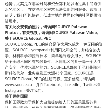
趋势，尤其是在那些时间和资金都不足以通过集中管道供
水的地区，，在这些地区根本无法实现并网服务。该项目
证明，我们可以快速、低成本地向世界各地的社区提供清
洁用水。”
有关此次安装的照片，请访问
SOURCE Palawan
Photos
，有关视频，请访问
SOURCE Palawan Video
。
关于SOURCE Global, PBC
SOURCE Global, PBC的使命是使饮用水成为一种无限的资
源。SOURCE Hydropanels利用阳光和空气，并结合热力
学、材料科学和控制技术，简单地制造饮用水。SOURCE
给予全球不同所有气候条件、不同地区的几乎每一个人生
产安全、优质水源的能力。SOURCE总部位于亚利桑那州
斯科茨代尔，业务遍及五大洲45个国家。SOURCE是
SOURCE Global, PBC的注册商标。更多信息，请访问
www.source.co
，并在
Facebook
、
LinkedIn
、
Twitter
和
Instagram
上关注我们。
关于保护国际
保护国际致力于保护大自然提供给人们的至关重要的利
益。通过科学、伙伴关系和实地调查，保护国际正在推动