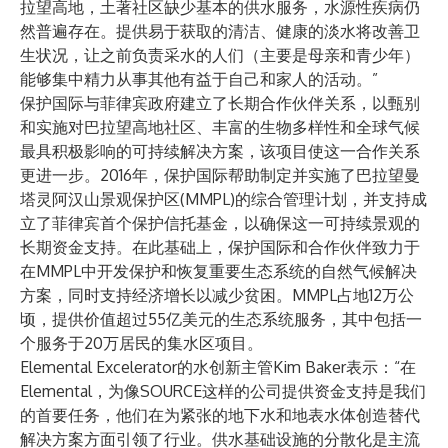
拉望高地，土著社区缺少基本的供水服务，水源性疾病仍
然普遍存在。提供易于获取的清洁、健康的淡水将改善卫
生状况，让之前负责采水的人们（主要是母亲和青少年）
能够集中精力从事其他有益于自己和家人的活动。”
保护国际与菲律宾政府建立了长期合作伙伴关系，以甄别
和实施对巴拉望高地社区、丰富的生物多样性和全球气候
最具积极影响的可持续解决方案，该项目使这一合作关系
更进一步。2016年，保护国际帮助制定并实施了巴拉望曼
塔灵阿汉山景观保护区(MMPL)的综合管理计划，并支持成
立了菲律宾首个保护信托基金，以确保这一可持续景观的
长期资金支持。在此基础上，保护国际和合作伙伴致力于
在MMPL中开发保护和恢复重要生态系统的自然气候解决
方案，同时支持经济增长以减少贫困。MMPL占地12万公
顷，提供价值超过55亿美元的生态系统服务，其中包括一
个服务于20万居民的集水区项目。
Elemental Excelerator的水创新主管Kim Baker表示：“在
Elemental，为像SOURCE这样的公司提供资金支持是我们
的首要任务，他们在为紧张的地下水和地表水体创造替代
解决方案方面引领了行业。供水基础设施的分散化是主流