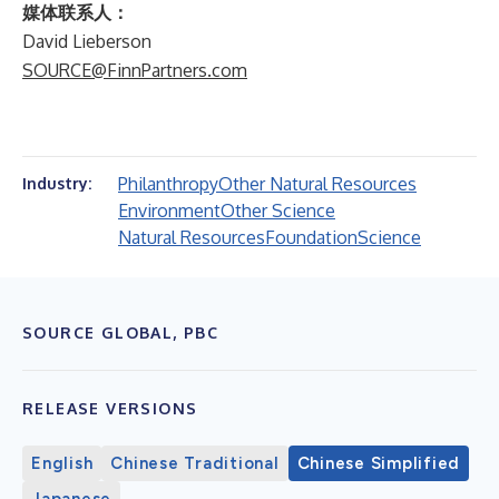
媒体联系人：
David Lieberson
SOURCE@FinnPartners.com
Philanthropy
Other Natural Resources
Industry:
Environment
Other Science
Natural Resources
Foundation
Science
SOURCE GLOBAL, PBC
RELEASE VERSIONS
English
Chinese Traditional
Chinese Simplified