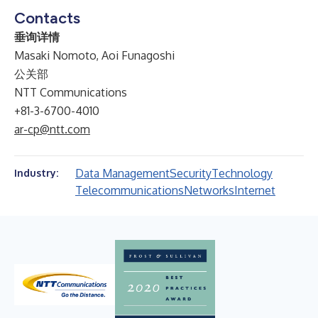
Contacts
垂询详情
Masaki Nomoto, Aoi Funagoshi
公关部
NTT Communications
+81-3-6700-4010
ar-cp@ntt.com
Data Management
Security
Technology
Industry:
Telecommunications
Networks
Internet