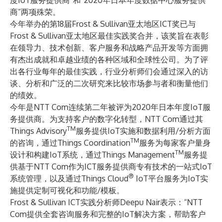
度IoT服务提供商”和“2020年日本年度数据中心服务提供
商”两项殊荣。
今年举办的第18届Frost & Sullivan亚太地区ICT奖已与
Frost & Sullivan亚太地区最佳实践奖合并，该奖旨在表彰
在领导力、技术创新、客户服务和战略产品开发等方面拥
有杰出成就和卓越业绩的各种区域和全球性公司。为了评
出各行业每年的最佳实践，行业分析师们会通过深入的访
谈、分析和广泛的二次研究来比较市场参与者和衡量他们
的绩效。
今年是NTT Com连续第二年被评为2020年日本年度IoT服
务提供商。为支持客户的数字化转型，NTT Com通过其
TM
Things Advisory
服务提供IoT实施和数据利用/分析方面
TM
的咨询，通过Things Coordination
服务为每家客户量身
TM
设计和构建IoT系统，通过Things Management
服务提
供基于NTT Com作为ICT服务提供商专有技术的一站式IoT
®
系统管理，以及通过Things Cloud
IoT平台服务为IoT实
施提供定制可视化和功能/模板。
Frost & Sullivan ICT实践分析师Deepu Nair表示：“NTT
Com提供全套咨询服务和完整的IoT解决方案，帮助客户