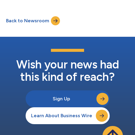
署带来挑战。 应对这些挑战通常需要与本...
InterLink”服务，借助全光网络（APN）*1技术支持IOWN®*2倡
议。这项新服务在亚洲主要金融中心之一的香港进行了商业部署，
利用基于光子技术的超低延迟连接，满足金融行业不断发展的数字
Back to Newsroom
需求，特别是对延迟敏感的交易、算法交易*3、近距离市场数据访
问和实时交易。 展望未来，NTT DOCOMO BUSINESS与NTT
Com Asia计划在连接东京与香港的亚洲海底光缆快线（ASE）中
扩展IOWN®APN部署，以实现主要金融中心之间的无缝协同。 1.
背景 金融行业正经历快速数字化转型，对交易速度与复杂度的要
求与日俱增。随着算法交易和高频交易（HFT）等其他延迟敏感型
交易模式及实时交易的兴起，超低延迟网络已成为金融机构保持竞
争优势的关键，在这些机构...
Wish your news had
this kind of reach?
Sign Up
Learn About Business Wire