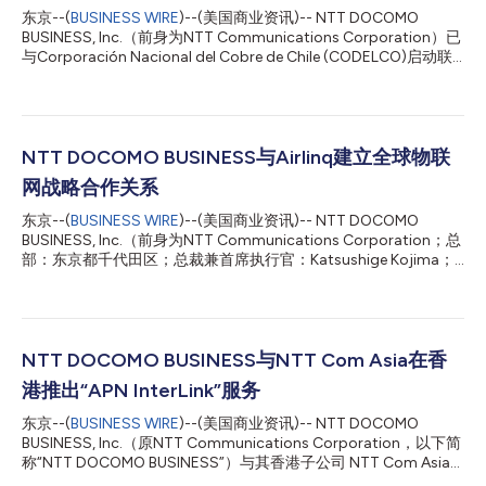
东京--(
BUSINESS WIRE
)--(美国商业资讯)-- NTT DOCOMO
BUSINESS, Inc.（前身为NTT Communications Corporation）已
与Corporación Nacional del Cobre de Chile (CODELCO)启动联
合研究与概念验证，旨在利用IOWN®全光子网络(APN)推进
CODELCO铜矿的远程作业。1该举措是日本总务省委托的研究项
目的一部分。2 为了解决CODELCO铜矿面临的运营挑战，该举措
将通过IOWN APN连接铜矿与约1500公里外的远程运营中心。它将
评估利用大容量、低延迟通信链路远程操作重型机械的可行性，通
NTT DOCOMO BUSINESS与Airlinq建立全球物联
过高清视频增强监控作业，并实施远程作业模式。 1. 背景 智利是
网战略合作关系
世界领先的产铜国之一，而CODELCO是其主要的铜生产商之一。
近年来，提高该公司铜矿的安全性和运营效率已成为管理重点。
东京--(
BUSINESS WIRE
)--(美国商业资讯)-- NTT DOCOMO
特别是，对于地下矿井中使用的重型机械的远程操作以及更先进的
BUSINESS, Inc.（前身为NTT Communications Corporation；总
矿井作业监控的需求日益增长。这主要是由于需要应对涉及矿井坍
部：东京都千代田区；总裁兼首席执行官：Katsushige Kojima；
塌等风险的工作环境以及熟练操作人员短缺的问题。同时，还需要
简称“NTT DOCOMO BUSINESS”)与人工智能物联网(AIoT)解决方
更高效地管理分布在多个矿井的运营职能。...
案和自主连接管理平台(CMP)1全球提供商AirlinqInc.（总部：美国
加州；首席执行官：Sunil Kaul；简称“Airlinq”)建立战略合作关
系，共同在电信监管要求多样且各国存在差异的市场2中扩大全球
物联网连接解决方案的交付。 1. 背景 搭载物联网功能的设备和服
NTT DOCOMO BUSINESS与NTT Com Asia在香
务在全球范围内的部署持续加速，尤其是在汽车和工程机械等移动
港推出“APN InterLink”服务
出行行业。随着联网服务（包括联网汽车3）跨境拓展，企业对全
球范围内稳定的连接和统一的运营模式需求日益增长。 与此同
东京--(
BUSINESS WIRE
)--(美国商业资讯)-- NTT DOCOMO
时，各个国家和地区的电信监管和许可框架各不相同。在部分市
BUSINESS, Inc.（原NTT Communications Corporation，以下简
场，外国运营商在未取得本地许可的情况下提供长期漫游使用（如
称“NTT DOCOMO BUSINESS”）与其香港子公司 NTT Com Asia
永久漫游）或其他类型的永久服务可能受到限制，给全球物联网部
今日宣布，将自2025年11月1日起在香港面向金融机构推出“APN