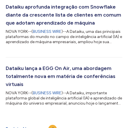
global e nuvem investidor, com dados fornecidos
especificamente pela Glassdoor*, líder mundial em insights
Dataiku aprofunda integração com Snowflake
sobre empregos e empresas. A lista destaca 25 empresas
diante da crescente lista de clientes em comum
privadas...
que adotam aprendizado de máquina
NOVA YORK--(
BUSINESS WIRE
)--A Dataiku, uma das principais
plataformas do mundo no campo de inteligência artificial (IA) e
aprendizado de máquina empresariais, ampliou hoje sua
parceria estratégica com a Snowflake, criadora da Data Cloud,
como Parceira de Tecnologia Elite do Snowflake Partner
Connect. A Dataiku está entre o seleto grupo de parceiros da
Snowflake com status Elite, um reflexo dos mais de 50 clientes
a que ambas as empresas atendem conjuntamente. A
Dataiku lança a EGG On Air, uma abordagem
integração da Dataiku possibilita...
totalmente nova em matéria de conferências
virtuais
NOVA YORK--(
BUSINESS WIRE
)--A Dataiku, importante
plataforma global de inteligência artificial (IA) e aprendizado de
máquina do universo empresarial, anunciou hoje o lançamento
da EGG On Air, uma série de palestras transmitidas ao vivo,
entrevistas e conteúdo sob demanda com líderes de
pensamento e especialistas de mercado que abordam o que a
IA pode fazer e como as empresas podem adotá-la na prática.