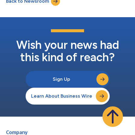
Back to Newsroom
O evento será iniciado com uma palestra transmitida ao vivo
hoje às 13h ET por Cathy O’Neil, m...
Wish your news had
this kind of reach?
Sign Up
Learn About Business Wire
Company