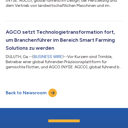
(NYSE: AGCO), global führend im Design, der Herstellung und
dem Vertrieb von landwirtschaftlichen Maschinen und im
Bereich landwirtschaftliche Präzisionstechnologie, hat den
jährlich vergebenen Internationalisierungspreis des Präsidenten
der Republik Finnland in der Kategorie Langfristiger
Internationaler Investor gewonnen. Der Preis wird jährlich an
international erfolgreiche Unternehmen oder Gemeinden
AGCO setzt Technologietransformation fort,
verliehen. „AGCO’s Wachstum in Finnla...
um Branchenführer im Bereich Smart Farming
Solutions zu werden
DULUTH, Ga.--(
BUSINESS WIRE
)--Vor Kurzem sind Trimble,
Betreiber einer global führenden Präzisionsplattform für
gemischte Flotten, und AGCO (NYSE: AGCO), global führend bei
Design, Herstellung und Vertrieb von landwirtschaftlichen
Maschinen und Agrarpräzisionstechnologie, ein Joint Venture
(JV) eingegangen. Seitdem entwickeln sie gemeinsam
Technologie. „Unser JV mit Trimble ist ein wichtiger Schritt in
Back to Newsroom
der Geschichte unseres Unternehmens und der bedeutendste
Agrar-Tech-Deal seit langem. Und wir...