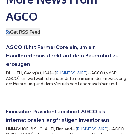
AGCO
Get RSS Feed
AGCO führt FarmerCore ein, um ein
Händlererlebnis direkt auf dem Bauernhof zu
erzeugen
DULUTH, Georgia (USA)--(
BUSINESS WIRE
)--AGCO (NYSE:
AGCO), ein weltweit führendes Unternehmen in der Entwicklung,
der Herstellung und dem Vertrieb von Landmaschinen und
Technologien für die Präzisionslandwirtschaft, gab heute den
Start von FarmerCore bekannt, einer transformativen globalen
Initiative, die Landwirten und Händlern eine neue Generation von
Erfahrungen bietet. Die Einführung des neuen, durchgängigen
Vertriebsmodells ist ein bedeutender Meilenstein bei der
Finnischer Präsident zeichnet AGCO als
Umsetzung der AGCO Farmer-...
internationalen langfristigen Investor aus
LINNAVUORI & SUOLAHTI, Finnland--(
BUSINESS WIRE
)--AGCO