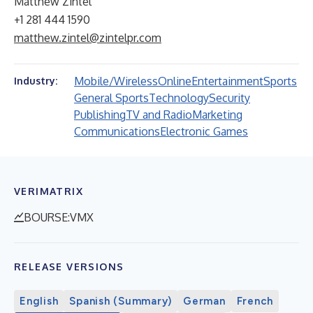
Matthew Zintel
+1 281 444 1590
matthew.zintel@zintelpr.com
Mobile/Wireless
Online
Entertainment
Sports
Industry:
General Sports
Technology
Security
Publishing
TV and Radio
Marketing
Communications
Electronic Games
VERIMATRIX
BOURSE:VMX
RELEASE VERSIONS
English
Spanish (Summary)
German
French