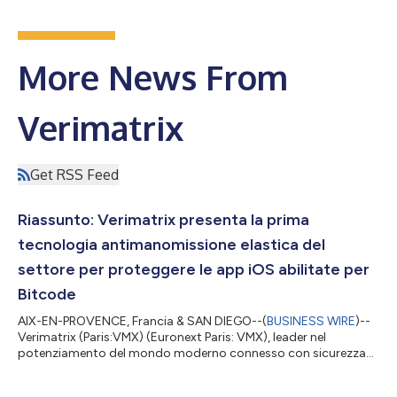
More News From
Verimatrix
Get RSS Feed
Riassunto: Verimatrix presenta la prima
tecnologia antimanomissione elastica del
settore per proteggere le app iOS abilitate per
Bitcode
AIX-EN-PROVENCE, Francia & SAN DIEGO--(
BUSINESS WIRE
)--
Verimatrix (Paris:VMX) (Euronext Paris: VMX), leader nel
potenziamento del mondo moderno connesso con sicurezza
incentrata sulle persone, ha annunciato oggi una nuova
protezione senza precedenti per le applicazioni iOS abilitate per