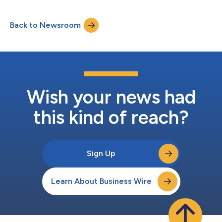
applicazioni, oggi ha annunciato che Waoo, il principale
fornitore danese di servizi Internet, telefonia, traffico dati e
Back to Newsroom
intrattenimento televisivo, ha scelto Verimatrix VCAS™ (Video
Cont...
Wish your news had
this kind of reach?
Sign Up
Learn About Business Wire