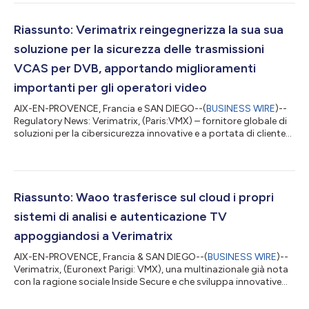
Bitcode. La pubblicazione di un'app sull'App Store di Apple con
Bitcode abilitato consente ad Apple di ottimizzare il codice
dell'app per ciascun dispositivo di destinazione. Per la prima
Riassunto: Verimatrix reingegnerizza la sua sua
volta, gli sviluppatori...
soluzione per la sicurezza delle trasmissioni
VCAS per DVB, apportando miglioramenti
importanti per gli operatori video
AIX-EN-PROVENCE, Francia e SAN DIEGO--(
BUSINESS WIRE
)--
Regulatory News: Verimatrix, (Paris:VMX) – fornitore globale di
soluzioni per la cibersicurezza innovative e a portata di cliente
che proteggono contenuti, dispositivi e applicazioni (e
precedentemente noto come Inside Secure) – ha annnunciato
in data odierna di aver reingegnerizzato VCAS™ 5 per DVB, la
sua soluzione per la sicurezza delle trasmissioni pensata per gli
operatori di reti monodirezionali alla ricerca di una soluzione di
Riassunto: Waoo trasferisce sul cloud i propri
sicure...
sistemi di analisi e autenticazione TV
appoggiandosi a Verimatrix
AIX-EN-PROVENCE, Francia & SAN DIEGO--(
BUSINESS WIRE
)--
Verimatrix, (Euronext Parigi: VMX), una multinazionale già nota
con la ragione sociale Inside Secure e che sviluppa innovative
soluzioni di facile uso per la sicurezza informatica volte alla
protezione di contenuti video, dispositivi terminali, software e