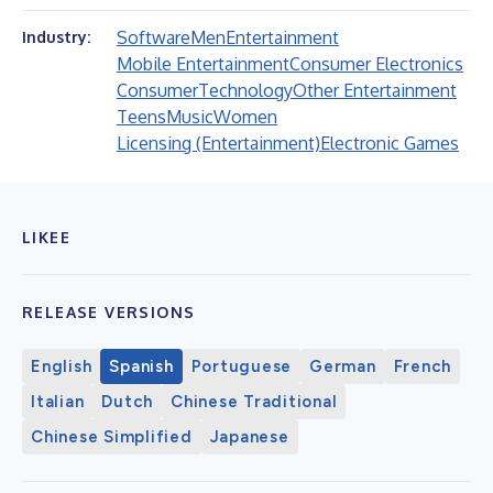
Software
Men
Entertainment
Industry:
Mobile Entertainment
Consumer Electronics
Consumer
Technology
Other Entertainment
Teens
Music
Women
Licensing (Entertainment)
Electronic Games
LIKEE
RELEASE VERSIONS
English
Spanish
Portuguese
German
French
Italian
Dutch
Chinese Traditional
Chinese Simplified
Japanese