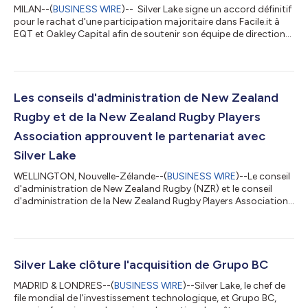
MILAN--(
BUSINESS WIRE
)-- Silver Lake signe un accord définitif
pour le rachat d'une participation majoritaire dans Facile.it à
EQT et Oakley Capital afin de soutenir son équipe de direction
durant la prochaine phase de croissance, faisant ainsi de Facile
la deuxième licorne d'Italie Silver Lake, le chef de file mondial des
investissements technologiques, annonce avoir conclu un
accord définitif visant le rachat d'une participation majoritaire
dans Facile.it ("Facile"), le leader italien de la...
Les conseils d'administration de New Zealand
Rugby et de la New Zealand Rugby Players
Association approuvent le partenariat avec
Silver Lake
WELLINGTON, Nouvelle-Zélande--(
BUSINESS WIRE
)--Le conseil
d'administration de New Zealand Rugby (NZR) et le conseil
d'administration de la New Zealand Rugby Players Association
(NZRPA) annoncent avoir approuvé un accord de partenariat
entre Silver Lake, NZR et la NZRPA, afin de fournir du capital
pour investir dans la discipline à tous les niveaux, soutenir le
développement de nouvelles capacités et saisir les
opportunités offertes par les technologies numériques. Ce
Silver Lake clôture l'acquisition de Grupo BC
partenariat marque le début...
MADRID & LONDRES--(
BUSINESS WIRE
)--Silver Lake, le chef de
file mondial de l'investissement technologique, et Grupo BC,