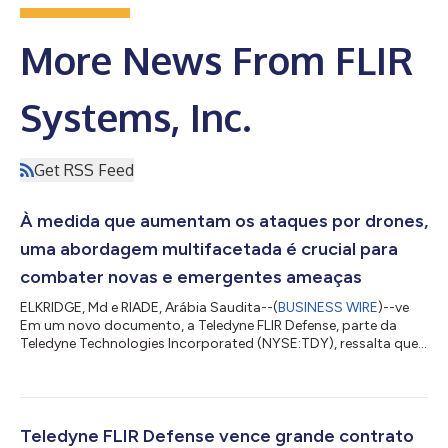
More News From FLIR
Systems, Inc.
Get RSS Feed
À medida que aumentam os ataques por drones,
uma abordagem multifacetada é crucial para
combater novas e emergentes ameaças
ELKRIDGE, Md e RIADE, Arábia Saudita--(
BUSINESS WIRE
)--ve
Em um novo documento, a Teledyne FLIR Defense, parte da
Teledyne Technologies Incorporated (NYSE:TDY), ressalta que
uma abordagem multifacetada, incorporando arquiteturas
comuns e o compartilhamento de informações entre outros
imperativos, é necessária para abordar a ameaça à vida e à
propriedade imposta pelo uso armado de pequenos Sistemas
Aéreos não Tripulados (Unmanned Aerial Systems, sUAS). Em
Teledyne FLIR Defense vence grande contrato