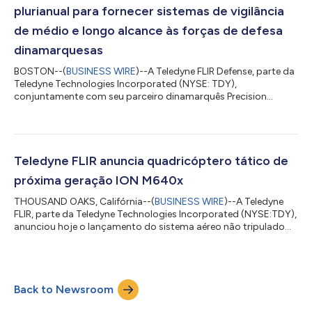
janeiro, atores não estatais do Iêmen ut...
plurianual para fornecer sistemas de vigilância
de médio e longo alcance às forças de defesa
dinamarquesas
BOSTON--(
BUSINESS WIRE
)--A Teledyne FLIR Defense, parte da
Teledyne Technologies Incorporated (NYSE: TDY),
conjuntamente com seu parceiro dinamarquês Precision
Technic Defence Group, anunciou que assinou um contrato de
sete anos com a Organização de Aquisição e Logística de
Defesa (Defense Acquisition and Logistics Organization, DALO)
da Dinamarca para fornecer diversos sistemas de vigilância de
médio e longo alcance para aplicações terrestres, marítimas e
Teledyne FLIR anuncia quadricóptero tático de
aéreas. A DALO também adjudicou às emp...
próxima geração ION M640x
THOUSAND OAKS, Califórnia--(
BUSINESS WIRE
)--A Teledyne
FLIR, parte da Teledyne Technologies Incorporated (NYSE:TDY),
anunciou hoje o lançamento do sistema aéreo não tripulado
(Unmanned Aerial System, UAS) tático ION™ M640x. O UAS
projetado, desenvolvido e fabricado nos Estados Unidos é
baseado nos recursos do ION M440 (um Blue sUAS) e
fornecerá a clientes militares e do governo os melhores
Back to Newsroom
recursos para suas missões exclusivas. “Nossa experiência em
engenharia comprovada e baseada nos Estados U...