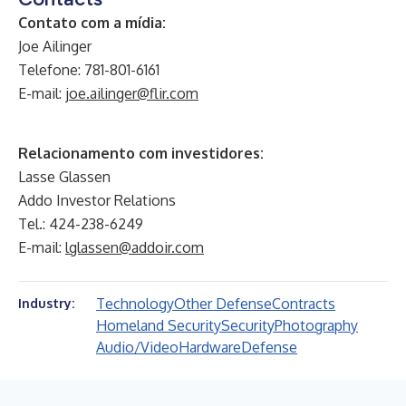
Contato com a mídia:
Joe Ailinger
Telefone: 781-801-6161
E-mail:
joe.ailinger@flir.com
Relacionamento com investidores:
Lasse Glassen
Addo Investor Relations
Tel.: 424-238-6249
E-mail:
lglassen@addoir.com
Technology
Other Defense
Contracts
Industry:
Homeland Security
Security
Photography
Audio/Video
Hardware
Defense