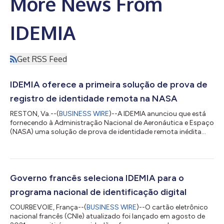
More News From
IDEMIA
Get RSS Feed
IDEMIA oferece a primeira solução de prova de
registro de identidade remota na NASA
RESTON, Va.--(
BUSINESS WIRE
)--A IDEMIA anunciou que está
fornecendo à Administração Nacional de Aeronáutica e Espaço
(NASA) uma solução de prova de identidade remota inédita
que permitirá à agência verificar e inscrever remotamente as
identidades de parceiros e colaboradores. A solução de prova
de identidade remota federal foi desenvolvida pela IDEMIA, um
provedor líder de serviços de credenciamento e autenticação
de identidade e verificação de identidade do governo. A IDEMIA
Governo francês seleciona IDEMIA para o
também fabrica car...
programa nacional de identificação digital
COURBEVOIE, França--(
BUSINESS WIRE
)--O cartão eletrônico
nacional francês (CNIe) atualizado foi lançado em agosto de