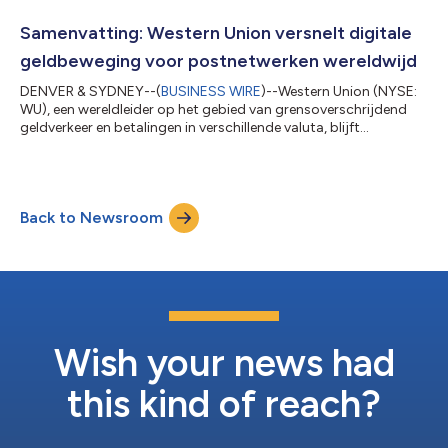
wereldwijde geldverkeersnetwerk van Western Union uit, en ook
de levering van Mastercard’s Cross-Border Services via Western
Samenvatting: Western Union versnelt digitale
Union Business Solut...
geldbeweging voor postnetwerken wereldwijd
DENVER & SYDNEY--(
BUSINESS WIRE
)--Western Union (NYSE:
WU), een wereldleider op het gebied van grensoverschrijdend
geldverkeer en betalingen in verschillende valuta, blijft
aanzienlijke vooruitgang boeken bij het uitbreiden van zijn
digitale platform om verbeterde diensten aan wereldwijde
klanten te bieden door nationale postnetwerken over de hele
wereld in staat te stellen internationale digitale
Back to Newsroom
geldtransferdiensten aan te bieden. Australia Post is de vijfde
nationale postorganisatie wereldwi...
Wish your news had
this kind of reach?