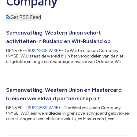
Company
Get RSS Feed
Samenvatting: Western Union schort
activiteiten in Rusland en Wit-Rusland op
DENVER--(
BUSINESS WIRE
)--De Western Union Company
(NYSE: WU) staat de wereld bij in het veroordelen van de niet-
uitgelokte en ongerechtvaardigde invasie van Oekraïne. We
delen allemaal de schok, het ongeloof en het verdriet rond deze
tragedie en humanitaire ramp. Onze harten gaan uit naar de
mensen in Oekraïne en naar onze collega’s, klanten, agenten en
partners die getroffen zijn. De afgelopen weken hebben onze
teams gewerkt om onze Oekraïense klanten, inclusief de
Samenvatting: Western Union en Mastercard
miljoenen die gedwongen zijn...
breiden wereldwijd partnerschap uit
DENVER--(
BUSINESS WIRE
)--The Western Union Company
(NYSE: WU), een wereldleider in grensoverschrijdend geldverkeer
en betalingen in verschillende valuta, en Mastercard, een
wereldwijd technologiebedrijf in de betalingssector, hebben
hun decennium- lang strategisch partnerschap. Het verdiepte
partnerschap breidt de integratie van Mastercard Send in het