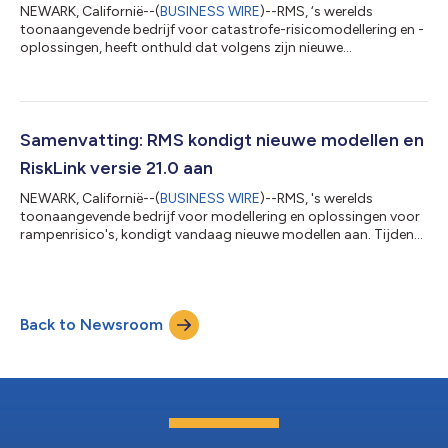
NEWARK, Californië--(
BUSINESS WIRE
)--RMS, ‘s werelds
toonaangevende bedrijf voor catastrofe-risicomodellering en -
oplossingen, heeft onthuld dat volgens zijn nieuwe
klimaatverandering modellen en op basis van de huidige
blootstellingen, verzekerde average annual losses (AAL) van
Noord-Atlantische orkaanwind zou tegen 2050 met maar liefst
24 procent kunnen toenemen, en de Europese AAL voor
overstromingsrisico’s zou tegen 2050 met wel 59 procent
Samenvatting: RMS kondigt nieuwe modellen en
kunnen toenemen, als er geen verzachtende factoren...
RiskLink versie 21.0 aan
NEWARK, Californië--(
BUSINESS WIRE
)--RMS, 's werelds
toonaangevende bedrijf voor modellering en oplossingen voor
rampenrisico's, kondigt vandaag nieuwe modellen aan. Tijdens
de jaarlijkse RMS Exceedance-conferentie zei Mohsen Rahnama
Ph.D., Chief Risk Modelling Officer en Executive Vice President:
“Risico's worden steeds complexer en verbondener. RMS is
gericht op het leveren van de hoogste kwaliteit en meest
Back to Newsroom
transparante, robuuste catastrofemodellen aan de sector in
deze omgeving. Met de nieuw...