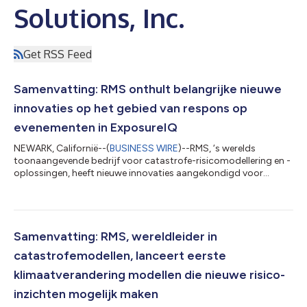
Solutions, Inc.
Get RSS Feed
Samenvatting: RMS onthult belangrijke nieuwe
innovaties op het gebied van respons op
evenementen in ExposureIQ
NEWARK, Californië--(
BUSINESS WIRE
)--RMS, ‘s werelds
toonaangevende bedrijf voor catastrofe-risicomodellering en -
oplossingen, heeft nieuwe innovaties aangekondigd voor
ExposureIQ™ op het Risk Intelligence-platform, waaronder real-
time visualisaties van catastrofe gebeurtenissen en krachtigere
rapportage. RMS onthulde ook nieuwe mogelijkheden om
cross-portfolio accumulaties mogelijk te maken in
herverzekerings- en verzekerings workflows. ExposureIQ is een
Samenvatting: RMS, wereldleider in
innovatieve, cloudgebaseerde applicatie...
catastrofemodellen, lanceert eerste
klimaatverandering modellen die nieuwe risico-
inzichten mogelijk maken