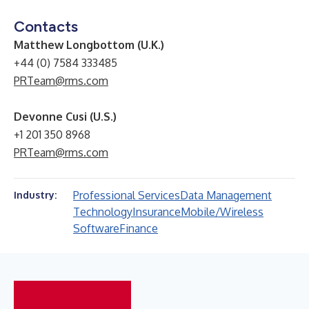
Contacts
Matthew Longbottom (U.K.)
+44 (0) 7584 333485
PRTeam@rms.com
Devonne Cusi (U.S.)
+1 201 350 8968
PRTeam@rms.com
Professional Services
Data Management
Industry:
Technology
Insurance
Mobile/Wireless
Software
Finance