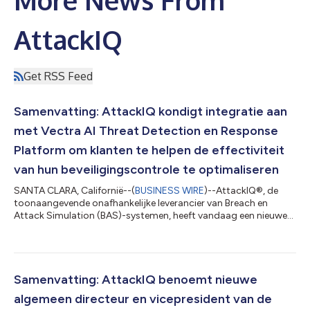
AttackIQ
Get RSS Feed
Samenvatting: AttackIQ kondigt integratie aan
met Vectra AI Threat Detection en Response
Platform om klanten te helpen de effectiviteit
van hun beveiligingscontrole te optimaliseren
SANTA CLARA, Californië--(
BUSINESS WIRE
)--AttackIQ®, de
toonaangevende onafhankelijke leverancier van Breach en
Attack Simulation (BAS)-systemen, heeft vandaag een nieuwe
integratie aangekondigd met Vectra®, an AI-driven threat
detection and response platform dat gezamenlijke klanten
mogelijk maakt om aanvallen te detecteren die de bestaande
beveiligingscontroles hebben omzeild en een snelle reactie op
de nieuwste bedreigingen te garanderen. “In de hypercomplexe
Samenvatting: AttackIQ benoemt nieuwe
dreigingsomgeving van vandaag mo...
algemeen directeur en vicepresident van de