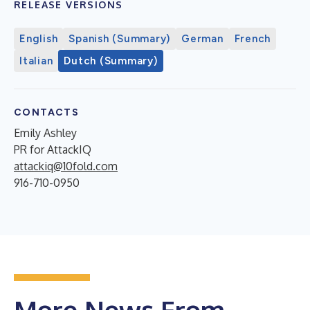
RELEASE VERSIONS
English
Spanish (Summary)
German
French
Italian
Dutch (Summary)
CONTACTS
Emily Ashley
PR for AttackIQ
attackiq@10fold.com
916-710-0950
More News From