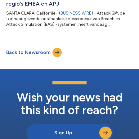
regio’s EMEA en APJ
SANTA CLARA, Californië--(
BUSINESS WIRE
)--AttackIQ®, de
toonaangevende onafhankelijke leverancier van Breach en
Attack Simulation (BAS) -systemen, heeft vandaag
aangekondigd dat Ross Brewer is gepromoveerd tot General
Manager en Vice President van Europa, het Midden-Oosten en
Afrika (EMEA) en Azië-Pacific Japan (APJ). In zijn nieuwe rol zal
Brewer verantwoordelijk zijn voor het ontwikkelen van de
Back to Newsroom
strategie om de aanwezigheid van AttackIQ in de regio’s uit te
breiden, inclusief het leveren van I...
Wish your news had
this kind of reach?
Sign Up