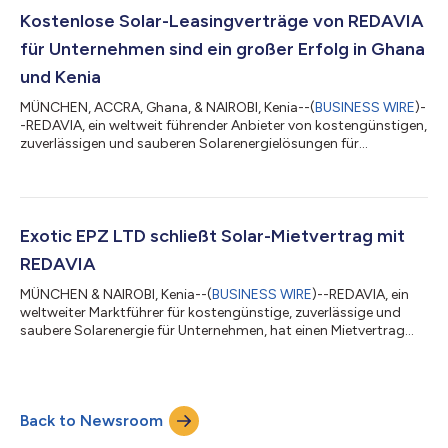
Strombedarf angebaut. Mitte der 80er Jahre änderten sich
jedoch die Wetterbedingungen in Tigoni und erforderten die
Kostenlose Solar-Leasingverträge von REDAVIA
Installation eines...
für Unternehmen sind ein großer Erfolg in Ghana
und Kenia
MÜNCHEN, ACCRA, Ghana, & NAIROBI, Kenia--(
BUSINESS WIRE
)-
-REDAVIA, ein weltweit führender Anbieter von kostengünstigen,
zuverlässigen und sauberen Solarenergielösungen für
Unternehmen, unterzeichnete jetzt vier neue COVID-19
Resilience Leases in Ghana und Kenia, mit denen diesen
Unternehmen für sechs Monate kostenlose Solarenergie zur
Bewältigung der COVID-Krise zur Verfügung gestellt wird.
Siginon Aviation ist ein Bodenabfertigungsunternehmen mit
Exotic EPZ LTD schließt Solar-Mietvertrag mit
Sitz am Jomo Kenyatta International Airport (JK...
REDAVIA
MÜNCHEN & NAIROBI, Kenia--(
BUSINESS WIRE
)--REDAVIA, ein
weltweiter Marktführer für kostengünstige, zuverlässige und
saubere Solarenergie für Unternehmen, hat einen Mietvertrag
mit Exotic EPZ LTD, einem internationalen Unternehmen für die
Verarbeitung und den Export von Nüssen und Ölen,
abgeschlossen. Exotic EPZ Ltd wird mit Jane Maigua, Loise
Maina und Charity Ndegwa von einem dynamischen
Back to Newsroom
kenianischen Frauentrio geleitet, das sich mit Leidenschaft und
Zielstrebigkeit für die Schaffung nachhalti...