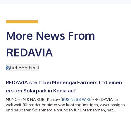
More News From
REDAVIA
Get RSS Feed
REDAVIA stellt bei Menengai Farmers Ltd einen
ersten Solarpark in Kenia auf
MÜNCHEN & NAIROBI, Kenia--(
BUSINESS WIRE
)--REDAVIA, ein
weltweit führender Anbieter von kostengünstigen, zuverlässigen
und sauberen Solarenergielösungen für Unternehmen, hat
seinen ersten Solarpark in Kenia für Menengai Farmers Ltd, einer
Teefarm in Tigoni, eingerichtet. In den ersten 20 Jahren seines
Betriebs hat Menengai Farmers Ltd erfolgreich Tee ohne großen